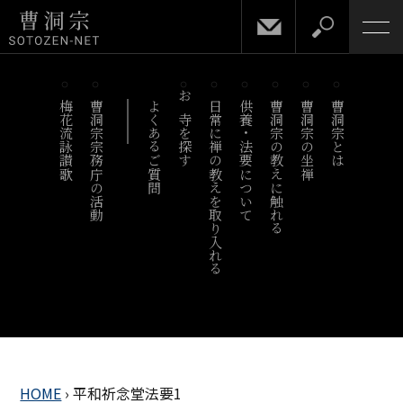
梅花流詠讃歌
曹洞宗宗務庁の活動
よくあるご質問
お寺を探す
日常に禅の教えを取り入れる
供養・法要について
曹洞宗の教えに触れる
曹洞宗の坐禅
曹洞宗とは
HOME
›
平和祈念堂法要1