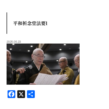
平和祈念堂法要1
2025.05.23
F
X
共
a
有