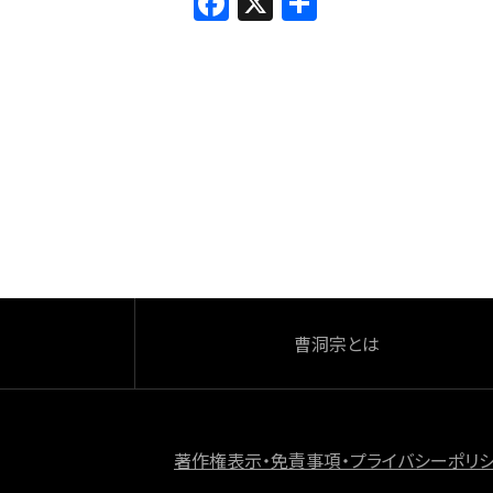
F
X
共
a
有
c
e
b
o
o
k
曹洞宗とは
著作権表示・免責事項・プライバシーポリ