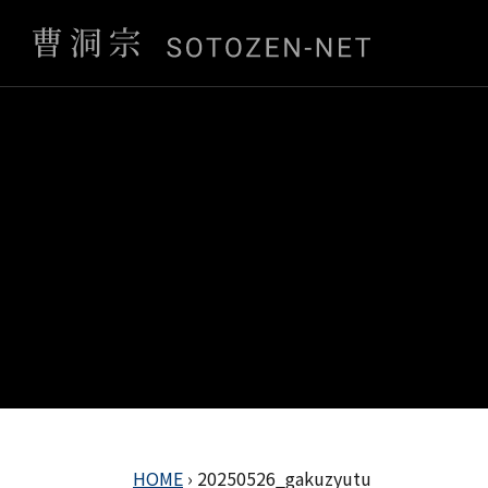
HOME
›
20250526_gakuzyutu