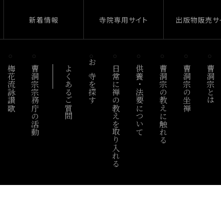
新着情報
寺院専用サイト
出版物販売サ
梅花流詠讃歌
曹洞宗宗務庁の活動
よくあるご質問
お寺を探す
日常に禅の教えを取り入れる
供養・法要について
曹洞宗の教えに触れる
曹洞宗の坐禅
曹洞宗とは