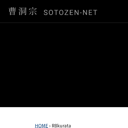
HOME
›
R8kurata