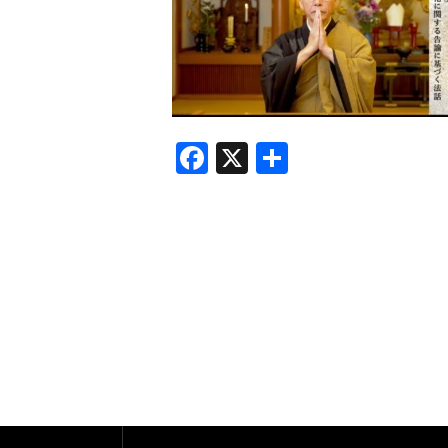
F
X
共
a
有
c
e
b
o
o
k