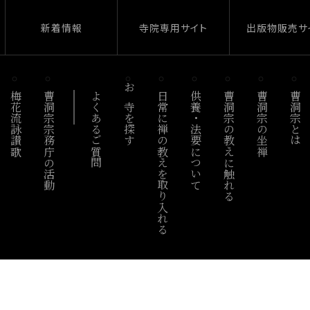
新着情報
寺院専用サイト
出版物販売サ
梅花流詠讃歌
曹洞宗宗務庁の活動
よくあるご質問
お寺を探す
日常に禅の教えを取り入れる
供養・法要について
曹洞宗の教えに触れる
曹洞宗の坐禅
曹洞宗とは