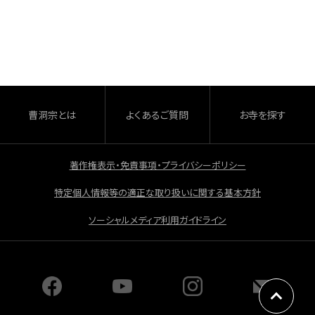
a
有
c
e
b
o
o
曹洞宗とは
よくあるご質問
お寺を探す
k
著作権表示・免責事項・プライバシーポリシー
特定個人情報等の適正な取り扱いに関する基本方針
ソーシャルメディア利用ガイドライン