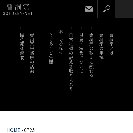
梅花流詠讃歌
曹洞宗宗務庁の活動
よくあるご質問
お寺を探す
日常に禅の教えを取り入れる
供養・法要について
曹洞宗の教えに触れる
曹洞宗の坐禅
曹洞宗とは
HOME
›
0725