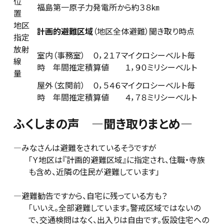
位
福島第一原子力発電所から約３８㎞
置
地区
計画的避難区域
（地区全体避難）聞き取り時点
指定
放射
室内（事務室） ０，２１７マイクロシーベルト毎
線
時 年間推定積算値 １，９０ミリシーベルト
量
屋外（玄関前） ０，５４６マイクロシーベルト毎
時 年間推定積算値 ４，７８ミリシーベルト
ふくしまの声 ―聞き取りまとめ―
―みなさんは避難をされているそうですが
「Ｙ地区は『計画的避難区域』に指定され、住職・寺族
も含め、近隣の住民が避難しています」
―避難勧告ですから、自宅に残っている方も？
「いいえ。全部避難しています。警戒区域ではないの
で、交通検問はなく、出入りは自由です。仮設住宅への