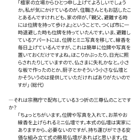
「檀家の立場からひとつ申し上げてよろしいでしょう
か。私が気にかけているのが、住職さんともお話したこ
とあるんですけれども、家の倅が、『親父、避難する時
には位牌を持って歩けよ』ということで、つくば市に一
時退避した時も位牌を持っていたんです。いま、避難し
ているアパートには、位牌とミニ写真を移して、線香を
毎日上げているんですが、これは簡単に位牌や写真を
置いておくだけですよね。ほこりかぶったり、日光に照
らされたりしていますので、仏さまに失礼かなと。小さ
な板で作ったのとか、厨子とかそういう小さな仏壇と
かそういうのは提供していただければありがたいので
すが」（総代）
―それは宗務庁で配布している３つ折の三尊仏のことです
か？
「ちょっとちがいます。位牌や写真を入れて、お茶やお
線香を上げられるミニ仏壇です。本式の仏壇は実家に
ありますから、必要ないのですが、持ち運びができる安
価な組み立て式の簡易仏壇があればと思います。位