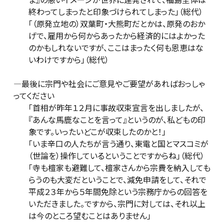
終わってしまったと印象づけられてしまった」（総代）
「（原発立地の）双葉町・大熊町だとかは、原発のおか
げで、雇用から何からあったから経済的にはよかった
のかもしれないですが、ここはまったく何も恩恵はな
いわけですから」（総代）
―最後に宗門や社会にご意見やご要望があればおっしゃ
ってください
「首相が昨年１２月に事故収束宣言を出しましたが、
『あんな馬鹿なことを言って』というのが、私どもの印
象です。いったいどこが収束したのかと！」
「いま辛口の人たちが言う通り、東電と国とマスコミが
（世論を）操作しているということですからね」（総代）
「寺も檀家も避難して、檀家さんから宗費を納入しても
らうのも大変だということで、減免申請をして、それで
平成２３年から５年間免除という宗務庁からの回答を
いただきました。ですから、宗門に対しては、それ以上
は今のところ望むことはありません」