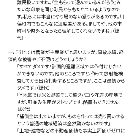
難民扱いですね。『金もらって遊んでいるんだろう』み
たいな印象を同じ町民からもたれているようなので
す。私らには本当にやり場のない怒りがあるのです。川
俣町内でもこんなに温度差がある。ましてや、他の市
町村や県外となったら理解してくれないですね」（総
代）
―ご当地では農業が主産業だと思いますが、事故以降、経
済的な被害やご不便はどうでしょうか？
「すべてダメです！計画的避難区域では作付けじたい
ができないのです。他のところですと、作って放射能検
査してから出荷判断するところですが、ここは最初から
ダメです」（総代）
「Ｙ地区では米と野菜そして葉タバコや花卉の産地で
すが、軒並み生産がストップです。酪農もできません」
（総代）
「補償金は出ていますが、ものを作っては売り買いする
という普通の地域経済は全然動かないのです」
「土地・建物などの不動産価値も事実上評価がゼロに