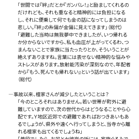
「世間では『絆』だとか『ガンバレ！』と励ましてくれるの
だけれども、それも重なると精神的には負担になる
し、それに便乗して何でも金の話になってしまうのは
悲しい。『絆』の糸偏が金偏に見えてきます」（総代）
「避難した当時は無我夢中できましたが、いつ帰れる
か分からないですから、私も血圧が上がってくるわ、つ
まんないことで家族に当たったりとか、そういうことが
絶えずありますね。言葉には表せない精神的な悩みや
ストレスがあります。放射能汚染が深刻なので、年配者
から『もう、死んでも帰れない』という話が出ています」
（総代）
―事故以来、檀家さんが減少したということは？
「今のところそれはありません。若い世帯が町外に避
難していますので、次の世代からはどうなることやら心
配です。Ｙ地区近郊での避難であればおつきあいもあ
るでしょうが、県外や遠くへ行ってしまうと、当寺から離
れる檀家も出てくるでしょうね」
「普段でしたら、お盆とか彼岸の折には、家族ぐるみで