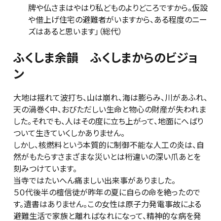
牌や仏さまはやはり私どものよりどころですから。仮設
や借上げ住宅の避難者がいますから、ある程度のニー
ズはあると思います」（総代）
ふくしま余韻 ふくしまからのビジョ
ン
大地は揺れて波打ち、山は崩れ、海は膨らみ、川があふれ、
天の渦巻く中、おびただしい生命と物心の財産が失われま
した。それでも、人はその度に立ち上がって、地面にへばり
ついて生きていくしかありません。
しかし、核燃料という本質的に制御不能な人工の炎は、自
然がもたらすさまざまな災いとは桁違いの深い爪あとを
刻みつけています。
当寺ではたいへん痛ましい出来事がありました。
５０代後半の檀信徒が昨年の夏に自らの命を絶ったので
す。遺書はありません。この女性は原子力発電事故による
避難生活で家族と離ればなれになって、精神的な病を発