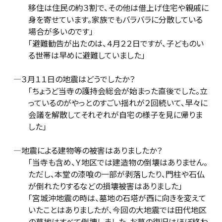
移住は住民の約３割で、その他は借上げ住宅や親戚に
身を寄せています。家族でもバラバラに分散している
場合が多いのです」
「避難勧告が出たのは、４月２２日ですが、子どものい
る世帯は早めに避難していました」
―３月１１日の地震はどうでしたか？
「ちょうど当寺の護持会総会が始まった直後でした。立
っているのがやっとのすごい揺れが２回続いて、早々に
会議を解散してそれぞれが自宅の様子を見に帰りま
した」
―地震による建物等の被害はありましたか？
「当寺も含め、Ｙ地区では建造物の倒壊はありません。
ただし、本堂の漆喰の一部が剥落したり、門柱や石仏
が倒れたりするなどの損壊被害はありました」
「宮城沖地震の時は、墓地の石塔が西に向きを変えて
いたことはありましたが、今回の大地震では田代地区
の墓地はすべて倒壊しました。お墓の復旧はほぼ終わ