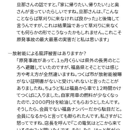
旦那さんの話ですと、『家に帰りたい、帰りたい！』と奥
さんが言っていたらしいですね。旦那さんは、『こんな
ことならば草刈りに来なければ良かった』と後悔して
言うんですが、これは結果論であって草刈りに来なく
ても何らかの形でこうなったかもしれません。これこそ
原発事故の最大最悪の実害だと私は思います」
―放射能による風評被害はありますか？
「原発事故があって、１ヵ月くらいは県外の長男のとこ
ろへ避難していたのですが、福島県とそことでは感じ
方や考え方が全然違いますね。つくば市が放射能被曝
がない証明書がないと受けいれないと言ったことが
ありましたね。ちょうど私は福島から車で１２時間かけ
てつくばに入りました。自家用車の燃料が少なくなっ
たので、２０００円分を給油してもらおうとしたんです。
そうしたら、会員でない福島ナンバーだから駄目だと。
会員になるからと言っても断られたんです。私さすがに
怒ってですね、店長を呼んで『この電気はどこから来て
いるのか？』と聞いたんです。そうしたら、はっと気がつ