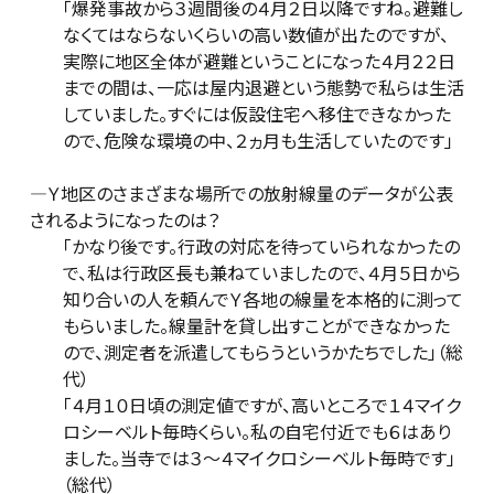
「爆発事故から３週間後の４月２日以降ですね。避難し
なくてはならないくらいの高い数値が出たのですが、
実際に地区全体が避難ということになった４月２２日
までの間は、一応は屋内退避という態勢で私らは生活
していました。すぐには仮設住宅へ移住できなかった
ので、危険な環境の中、２ヵ月も生活していたのです」
―Ｙ地区のさまざまな場所での放射線量のデータが公表
されるようになったのは？
「かなり後です。行政の対応を待っていられなかったの
で、私は行政区長も兼ねていましたので、４月５日から
知り合いの人を頼んでＹ各地の線量を本格的に測って
もらいました。線量計を貸し出すことができなかった
ので、測定者を派遣してもらうというかたちでした」（総
代）
「４月１０日頃の測定値ですが、高いところで１４マイク
ロシーベルト毎時くらい。私の自宅付近でも６はあり
ました。当寺では３～４マイクロシーベルト毎時です」
（総代）