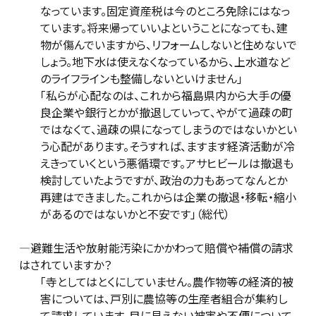
なっています。固定資産税は今のところ免除にはなっ
ています。将来帰っていいよということになっても、建
物が傷んでいますから、リフォームしないと住めないで
しょう。地下水は使えなくなっているから、上水道など
のライフラインも整備しないといけません」
「私らが心配なのは、これから福島県内から大手の優
良企業や銀行とかが撤退していって、やがて過疎の町
ではなくて、過疎の県になってしまうのではないかとい
う心配があります。そうすれば、ますます経済活動が冷
えきっていくという悪循環です。アサヒビールは撤退も
検討していたようですが、政治の力もあってなんとか
再建はできました。これからは企業の撤退・移転・縮小
があるのではないかと不安です」（総代）
―避難生活や放射能汚染にかかわって賠償や補償の請求
はされていますか？
「寺としてはとくにしていません。農作物等の経済的被
害については、戸別に農協等の生産者組合が集約し
て請求しています。目に見えない被害や不便について