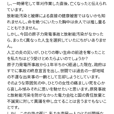
し、一時帰宅して草刈作業した直後、亡くなったと伝えられ
ています。
放射能汚染と被爆による直接の健康被害ではないかも知
れませんし、命を絶つにいたった胸中は余人では推し量る
こともできません。
しかし、今回の原子力発電事故と放射能汚染がなかった
ら、まったく異なった人生を選択していたにちがいありませ
ん。
人工の炎の災いが、ひとりの尊い生命の前途を奪ったこと
を私たちはどう受けとめたらよいのでしょうか？
原子力発電所事故から１年半ちかく経過した現在、政府は
すでに事故の終息宣言を出し、世間では過去の一部地域
の不運な出来事の一齣として忘却しようとしています。
そのような雰囲気の中、ひとりの女性の痛ましい死を心か
ら哀しみ悼みそれに思いを馳せたいと思います。原発事故
と放射能汚染を防がなかった電力会社と国の責任放棄と
不誠実に対して異議を申し立てることは言うまでもないこ
とです。
しかし、この女性の死に、私たち市民一人ひとりが関係な