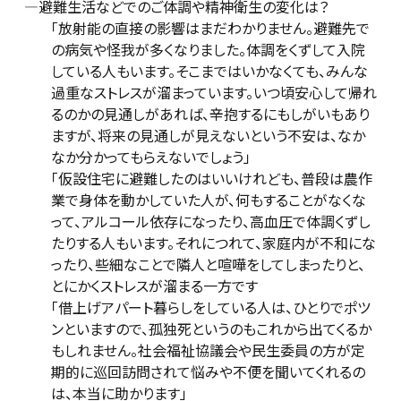
―避難生活などでのご体調や精神衛生の変化は？
「放射能の直接の影響はまだわかりません。避難先で
の病気や怪我が多くなりました。体調をくずして入院
している人もいます。そこまではいかなくても、みんな
過重なストレスが溜まっています。いつ頃安心して帰れ
るのかの見通しがあれば、辛抱するにもしがいもあり
ますが、将来の見通しが見えないという不安は、なか
なか分かってもらえないでしょう」
「仮設住宅に避難したのはいいけれども、普段は農作
業で身体を動かしていた人が、何もすることがなくな
って、アルコール依存になったり、高血圧で体調くずし
たりする人もいます。それにつれて、家庭内が不和にな
ったり、些細なことで隣人と喧嘩をしてしまったりと、
とにかくストレスが溜まる一方です
「借上げアパート暮らしをしている人は、ひとりでポツ
ンといますので、孤独死というのもこれから出てくるか
もしれません。社会福祉協議会や民生委員の方が定
期的に巡回訪問されて悩みや不便を聞いてくれるの
は、本当に助かります」