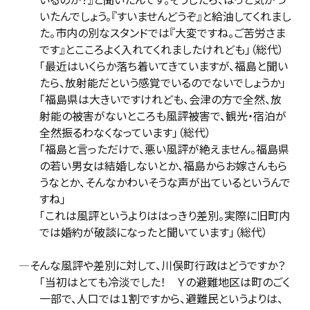
いたんでしょう。『すいませんどうぞ』と給油してくれまし
た。市内の別なスタンドでは『大変ですね。ご苦労さま
です』とこころよく入れてくれましたけれども」（総代）
「最近はいくらか落ち着いてきていますが、福島と聞い
たら、放射能だという感覚でいるのでないでしょうか」
「福島県は大きいですけれども、会津の方で全然、放
射能の被害がないところも風評被害で、観光・宿泊が
全然振るわなくなっています」（総代）
「福島と言っただけで、悪い風評が絶えません。福島県
の若い男女は結婚しないとか、福島からお嫁さんもら
うなとか、そんなかわいそうな声が出ているというんで
すね」
「これは風評というよりははっきり差別。実際に旧町内
では婚約が破談になったと聞いています」（総代）
―そんな風評や差別に対して、川俣町行政はどうですか？
「当初はとても冷淡でした！ Ｙの避難地区は町のごく
一部で、人口では１割ですから、避難民というよりは、