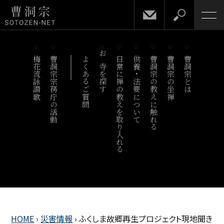
梅花流詠讃歌
曹洞宗宗務庁の活動
よくあるご質問
お寺を探す
日常に禅の教えを取り入れる
供養・法要について
曹洞宗の教えに触れる
曹洞宗の坐禅
曹洞宗とは
HOME
›
災害情報
›
ふくしま故郷再生プロジェクト現地聞き