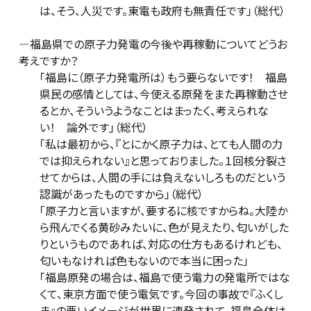
は、そう、人災です。東電も政府も無責任です」（総代）
―福島県での原子力発電の今後や再稼動についてどうお
考えですか？
「福島に（原子力発電所は）もう要らないです！ 福島
県民の感情としては、今使える原発をまた再稼動させ
るとか、そういうようなことはまったく、考えられな
い！ 論外です」（総代）
「私は最初から、『とにかく原子力は、とても人間の力
では抑えられない』と思っておりました。１回核分裂さ
せてからは、人間の手には負えないしろものだという
認識があったものですから」（総代）
「原子力と言いますが、要するに核ですからね。大陸か
ら飛んでくる黄砂みたいに、色が見えたり、匂いがした
りというものであれば、対応の仕方もあるけれども、
匂いもなければ色もないので本当に困った」
「福島原発の場合は、福島で使う電力の発電所ではな
くて、東京方面で使う電気です。今回の事故で『ふくし
ま』の悪いイメージが世界に連発されて、福島全体は