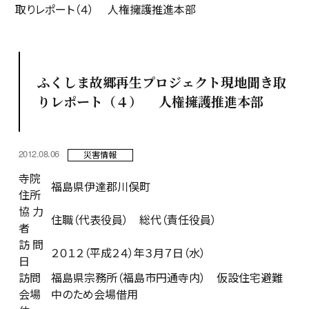
取りレポート（４） 人権擁護推進本部
ふくしま故郷再生プロジェクト現地聞き取
りレポート（４） 人権擁護推進本部
2012.08.06
災害情報
寺院
福島県伊達郡川俣町
住所
協 力
住職（代表役員） 総代（責任役員）
者
訪 問
２０１２（平成２４）年３月７日（水）
日
訪問
福島県宗務所（福島市円通寺内） 仮設住宅避難
会場
中のため会場借用