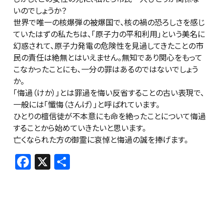
いのでしょうか？
世界で唯一の核爆弾の被爆国で、核の禍の恐ろしさを感じ
ていたはずの私たちは、「原子力の平和利用」という美名に
幻惑されて、原子力発電の危険性を見過してきたことの市
民の責任は絶無とはいえません。無知であり関心をもって
こなかったことにも、一分の罪はあるのではないでしょう
か。
「悔過（けか）」とは罪過を悔い反省することの古い表現で、
一般には「懺悔（さんげ）」と呼ばれています。
ひとりの檀信徒が不本意にも命を絶ったことについて悔過
することから始めていきたいと思います。
亡くなられた方の御霊に哀悼と悔過の誠を捧げます。
F
X
共
a
有
c
e