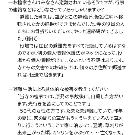
―お檀家さんはみなさん避難されているそうですが、行事
の連絡などはどうなさっていらっしゃいますか？
「避難した当初は、誰がどこの避難所、仮設住宅へ移
転されたかの把握ができませんでした。寺の役員の人
たちにお骨折りいただいて、やっと連絡網ができまし
た」（総代）
「役場では住民の避難先をすべて把握しているはずな
のですが、例の個人情報保護法がネックになって、役
場から個人情報が出てこないという不便はあります。
寺からの文書でのお知らせは、個々の原住所で郵送す
れば、転送で届きます」
―避難生活による具体的な被害を教えてください
「当寺の檀家では、原発の事故後に、自殺した方がい
ます。先行きを苦にしてのことです！」
「５０代の女性の方です。たまたま避難していて、昨年
の夏に、家の周りの草がもうもう生えているので草刈
りに行こうということで家に泊まって、翌朝、草刈りが
出来上がった頃、ガソリンをかぶって‥‥亡くなった。