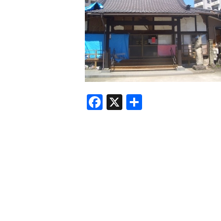
F
X
共
a
有
c
e
b
o
o
k