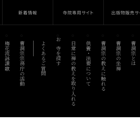
新着情報
寺院専用サイト
出版物販売サ
梅花流詠讃歌
曹洞宗宗務庁の活動
よくあるご質問
お寺を探す
日常に禅の教えを取り入れる
供養・法要について
曹洞宗の教えに触れる
曹洞宗の坐禅
曹洞宗とは