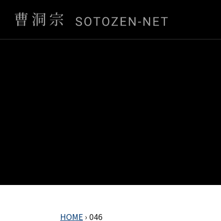
HOME
›
046