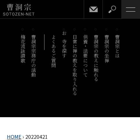
梅花流詠讃歌
曹洞宗宗務庁の活動
よくあるご質問
お寺を探す
日常に禅の教えを取り入れる
供養・法要について
曹洞宗の教えに触れる
曹洞宗の坐禅
曹洞宗とは
HOME
›
20220421