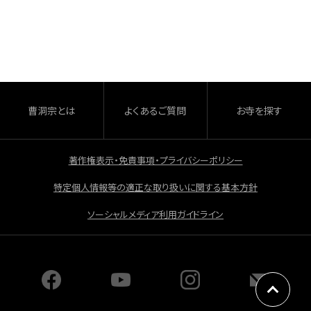
c
e
b
o
o
曹洞宗とは
よくあるご質問
お寺を探す
k
著作権表示・免責事項・プライバシーポリシー
特定個人情報等の適正な取り扱いに関する基本方針
ソーシャルメディア利用ガイドライン