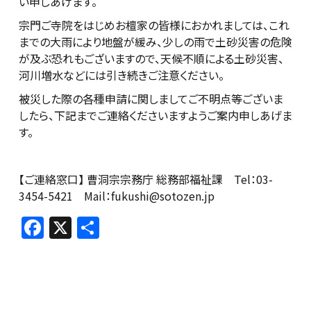
い申しあげます。
宗門ご寺院をはじめお檀家の皆様におかれましては、これ
までの大雨により地盤が緩み、少しの雨で土砂災害の危険
が及ぶ恐れもございますので、天候不順による土砂災害、
河川増水などには引き続きご注意ください。
被災した際の各種申請に関しましてご不明点等ございま
したら、下記までご連絡くださいますようご案内申しあげま
す。
【ご連絡窓口】 曹洞宗宗務庁 総務部福祉課 Tel：03-
3454-5421 Mail：fukushi@sotozen.jp
F
X
共
a
有
c
e