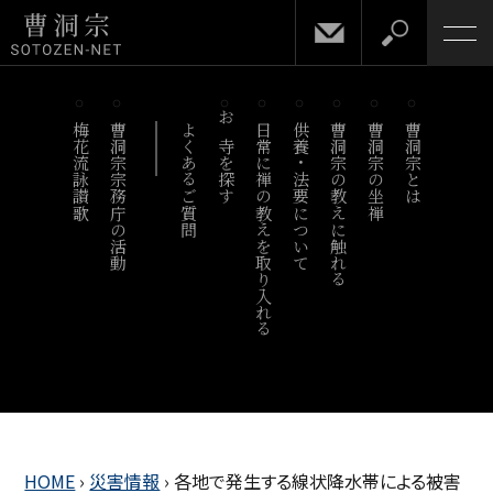
梅花流詠讃歌
曹洞宗宗務庁の活動
よくあるご質問
お寺を探す
日常に禅の教えを取り入れる
供養・法要について
曹洞宗の教えに触れる
曹洞宗の坐禅
曹洞宗とは
HOME
›
災害情報
›
各地で発生する線状降水帯による被害