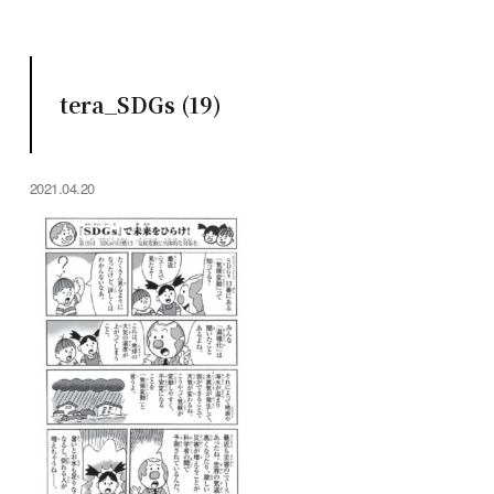
tera_SDGs (19)
2021.04.20