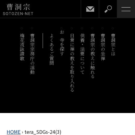
梅花流詠讃歌
曹洞宗宗務庁の活動
よくあるご質問
お寺を探す
日常に禅の教えを取り入れる
供養・法要について
曹洞宗の教えに触れる
曹洞宗の坐禅
曹洞宗とは
HOME
›
tera_SDGs-24(3)