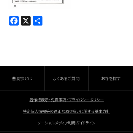
F
X
共
a
有
c
e
b
o
o
曹洞宗とは
よくあるご質問
お寺を探す
k
著作権表示・免責事項・プライバシーポリシー
特定個人情報等の適正な取り扱いに関する基本方針
ソーシャルメディア利用ガイドライン