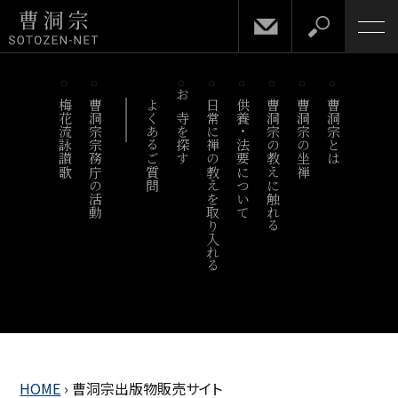
梅花流詠讃歌
曹洞宗宗務庁の活動
よくあるご質問
お寺を探す
日常に禅の教えを取り入れる
供養・法要について
曹洞宗の教えに触れる
曹洞宗の坐禅
曹洞宗とは
HOME
›
曹洞宗出版物販売サイト