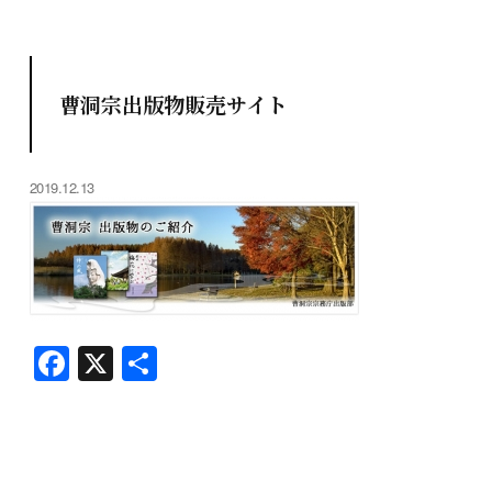
曹洞宗出版物販売サイト
2019.12.13
F
X
共
a
有
c
e