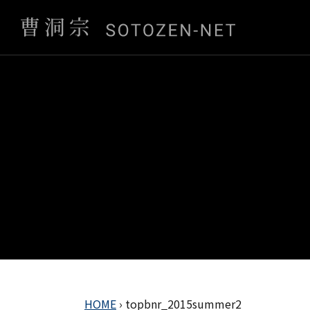
HOME
›
topbnr_2015summer2