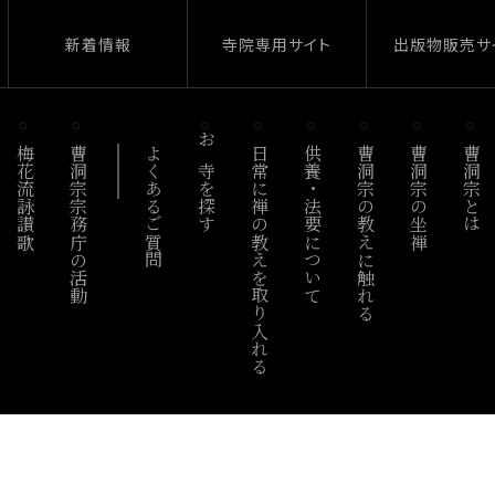
新着情報
寺院専用サイト
出版物販売サ
梅花流詠讃歌
曹洞宗宗務庁の活動
よくあるご質問
お寺を探す
日常に禅の教えを取り入れる
供養・法要について
曹洞宗の教えに触れる
曹洞宗の坐禅
曹洞宗とは