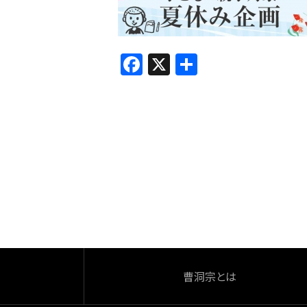
F
X
共
a
有
c
e
b
o
o
k
曹洞宗とは