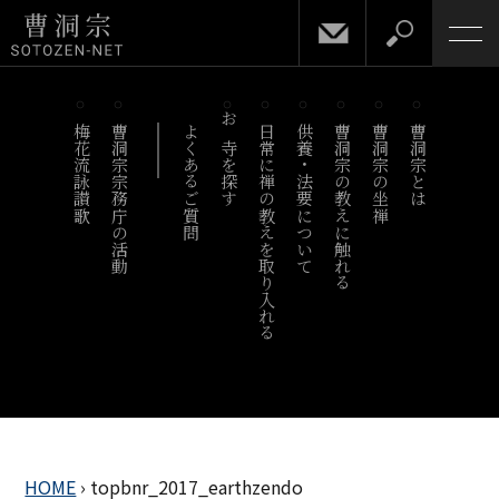
梅花流詠讃歌
曹洞宗宗務庁の活動
よくあるご質問
お寺を探す
日常に禅の教えを取り入れる
供養・法要について
曹洞宗の教えに触れる
曹洞宗の坐禅
曹洞宗とは
HOME
›
topbnr_2017_earthzendo