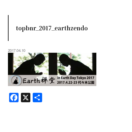
topbnr_2017_earthzendo
2017.04.10
F
X
共
a
有
c
e