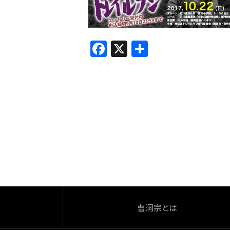
F
X
共
a
有
c
e
b
o
o
k
曹洞宗とは