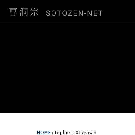
HOME
›
topbnr_2017gasan