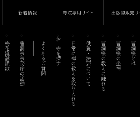
新着情報
寺院専用サイト
出版物販売サ
梅花流詠讃歌
曹洞宗宗務庁の活動
よくあるご質問
お寺を探す
日常に禅の教えを取り入れる
供養・法要について
曹洞宗の教えに触れる
曹洞宗の坐禅
曹洞宗とは