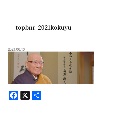
topbnr_2021kokuyu
2021.06.10
F
X
共
a
有
c
e