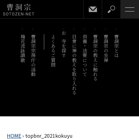
梅花流詠讃歌
曹洞宗宗務庁の活動
よくあるご質問
お寺を探す
日常に禅の教えを取り入れる
供養・法要について
曹洞宗の教えに触れる
曹洞宗の坐禅
曹洞宗とは
HOME
›
topbnr_2021kokuyu