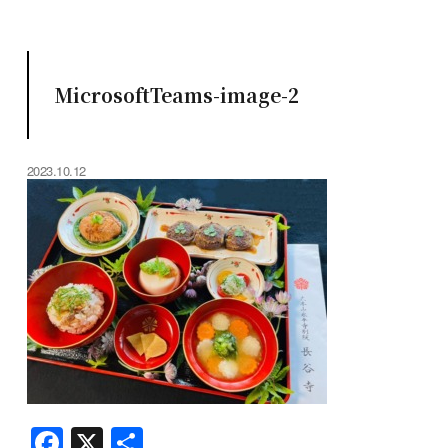
MicrosoftTeams-image-2
2023.10.12
F
X
共