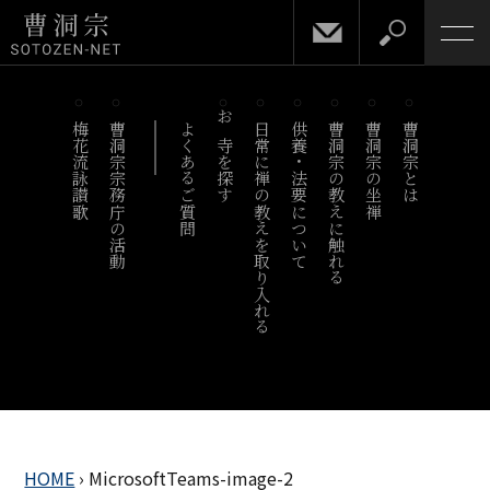
梅花流詠讃歌
曹洞宗宗務庁の活動
よくあるご質問
お寺を探す
日常に禅の教えを取り入れる
供養・法要について
曹洞宗の教えに触れる
曹洞宗の坐禅
曹洞宗とは
HOME
›
MicrosoftTeams-image-2