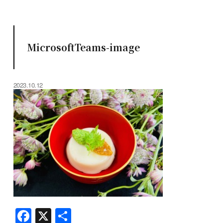
MicrosoftTeams-image
2023.10.12
F
X
共