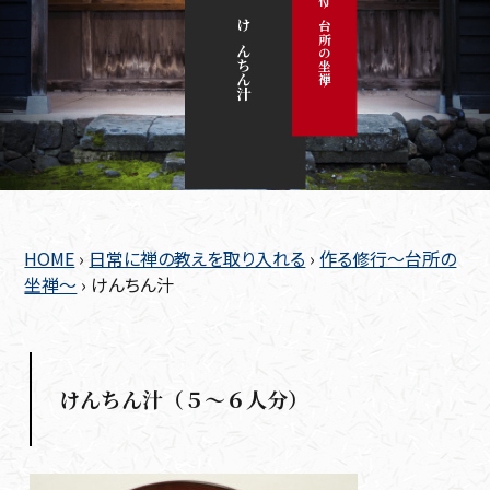
作る修行～台所の坐禅～
けんちん汁
HOME
›
日常に禅の教えを取り入れる
›
作る修行～台所の
坐禅～
›
けんちん汁
けんちん汁（５～６人分）