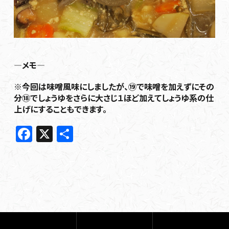
―メモ―
※今回は味噌風味にしましたが、⑲で味噌を加えずにその
分⑱でしょうゆをさらに大さじ１ほど加えてしょうゆ系の仕
上げにすることもできます。
F
X
共
a
有
c
e
b
o