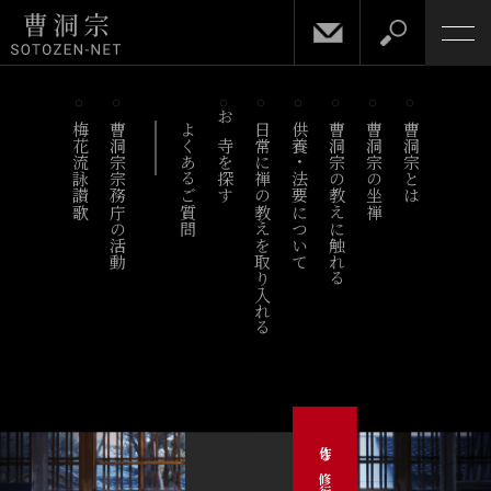
梅花流詠讃歌
曹洞宗宗務庁の活動
よくあるご質問
お寺を探す
日常に禅の教えを取り入れる
供養・法要について
曹洞宗の教えに触れる
曹洞宗の坐禅
曹洞宗とは