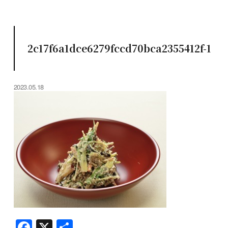
2c17f6a1dce6279fccd70bca2355412f-1
2023.05.18
F
X
共