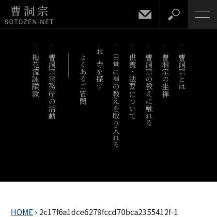
梅花流詠讃歌
曹洞宗宗務庁の活動
よくあるご質問
お寺を探す
日常に禅の教えを取り入れる
供養・法要について
曹洞宗の教えに触れる
曹洞宗の坐禅
曹洞宗とは
HOME
›
2c17f6a1dce6279fccd70bca2355412f-1