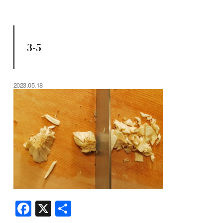
3-5
2023.05.18
F
X
共