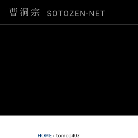
HOME
›
tomo1403