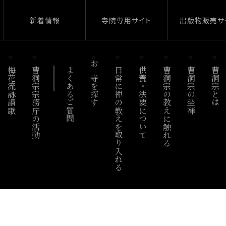
新着情報
寺院専用サイト
出版物販売サ
梅花流詠讃歌
曹洞宗宗務庁の活動
よくあるご質問
お寺を探す
日常に禅の教えを取り入れる
供養・法要について
曹洞宗の教えに触れる
曹洞宗の坐禅
曹洞宗とは