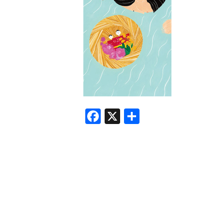
F
X
共
a
有
c
e
b
o
o