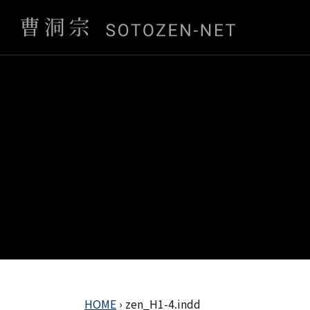
HOME
›
zen_H1-4.indd