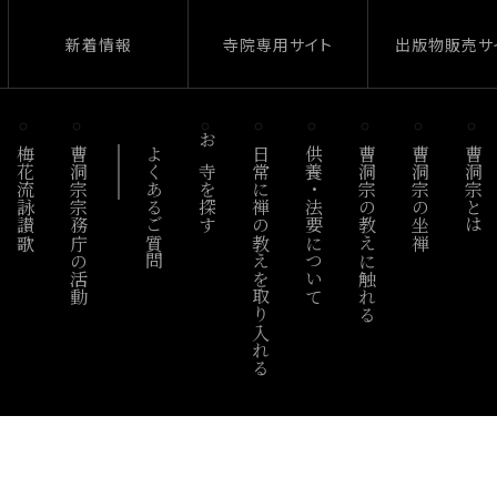
新着情報
寺院専用サイト
出版物販売サ
梅花流詠讃歌
曹洞宗宗務庁の活動
よくあるご質問
お寺を探す
日常に禅の教えを取り入れる
供養・法要について
曹洞宗の教えに触れる
曹洞宗の坐禅
曹洞宗とは