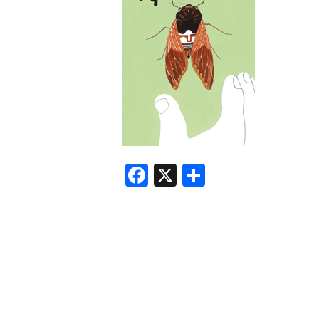
F
X
共
a
有
c
e
b
o
o