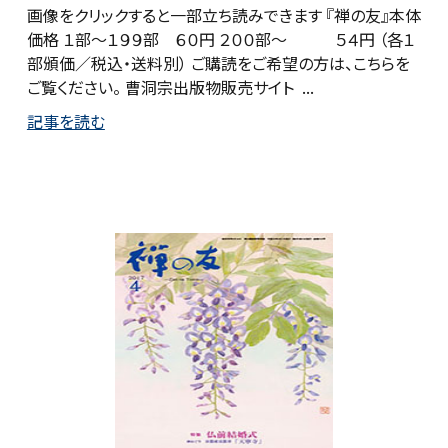
画像をクリックすると一部立ち読みできます 『禅の友』本体
価格 １部～１９９部 ６０円 ２００部～ ５４円 （各１
部頒価／税込・送料別） ご購読をご希望の方は、こちらを
ご覧ください。 曹洞宗出版物販売サイト ...
記事を読む