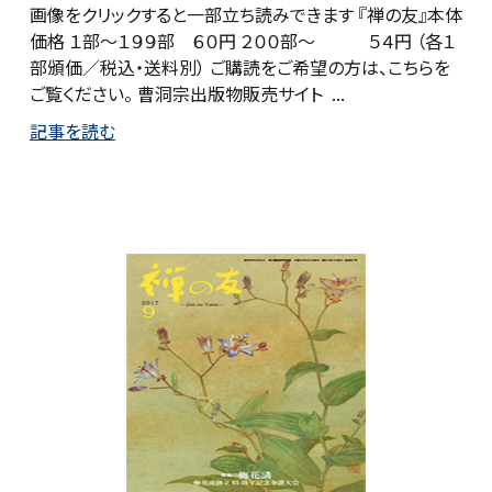
画像をクリックすると一部立ち読みできます 『禅の友』本体
価格 １部～１９９部 ６０円 ２００部～ ５４円 （各１
部頒価／税込・送料別） ご購読をご希望の方は、こちらを
ご覧ください。 曹洞宗出版物販売サイト ...
記事を読む