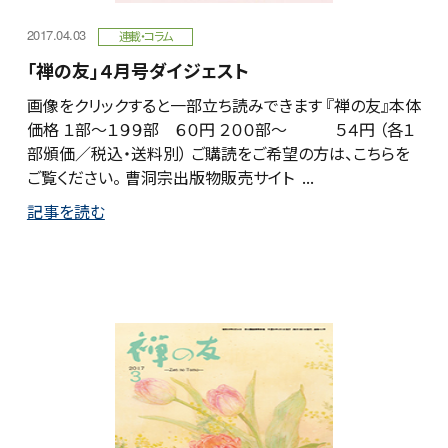
2017.04.03
連載・コラム
「禅の友」４月号ダイジェスト
画像をクリックすると一部立ち読みできます 『禅の友』本体
価格 １部～１９９部 ６０円 ２００部～ ５４円 （各１
部頒価／税込・送料別） ご購読をご希望の方は、こちらを
ご覧ください。 曹洞宗出版物販売サイト ...
記事を読む