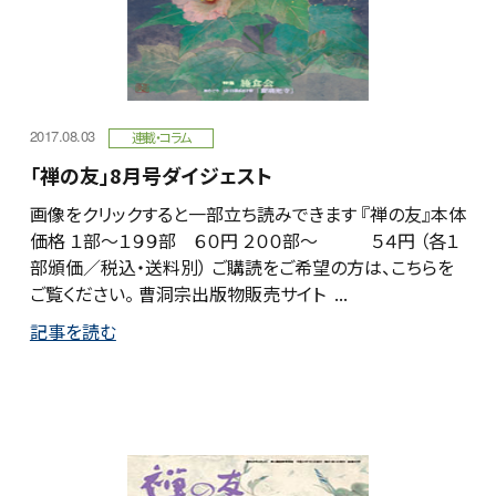
2017.08.03
連載・コラム
「禅の友」8月号ダイジェスト
画像をクリックすると一部立ち読みできます 『禅の友』本体
価格 １部～１９９部 ６０円 ２００部～ ５４円 （各１
部頒価／税込・送料別） ご購読をご希望の方は、こちらを
ご覧ください。 曹洞宗出版物販売サイト ...
記事を読む