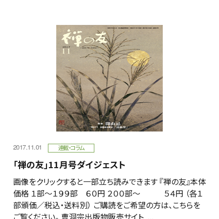
2017.11.01
連載・コラム
「禅の友」11月号ダイジェスト
画像をクリックすると一部立ち読みできます 『禅の友』本体
価格 １部～１９９部 ６０円 ２００部～ ５４円 （各１
部頒価／税込・送料別） ご購読をご希望の方は、こちらを
ご覧ください。 曹洞宗出版物販売サイト ...