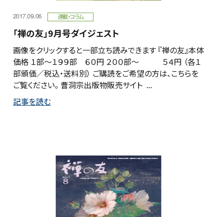
2017.09.06
連載・コラム
「禅の友」9月号ダイジェスト
画像をクリックすると一部立ち読みできます 『禅の友』本体
価格 １部～１９９部 ６０円 ２００部～ ５４円 （各１
部頒価／税込・送料別） ご購読をご希望の方は、こちらを
ご覧ください。 曹洞宗出版物販売サイト ...
記事を読む