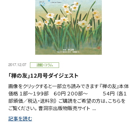
2017.12.07
連載・コラム
「禅の友」12月号ダイジェスト
画像をクリックすると一部立ち読みできます 『禅の友』本体
価格 １部～１９９部 ６０円 ２００部～ ５４円 （各１
部頒価／税込・送料別） ご購読をご希望の方は、こちらを
ご覧ください。 曹洞宗出版物販売サイト ...
記事を読む