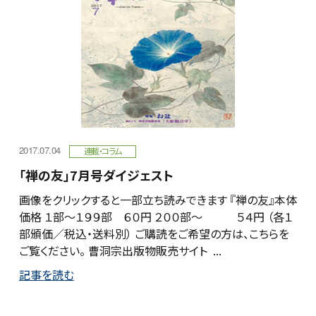
2017.07.04
連載・コラム
「禅の友」7月号ダイジェスト
画像をクリックすると一部立ち読みできます 『禅の友』本体
価格 １部～１９９部 ６０円 ２００部～ ５４円 （各１
部頒価／税込・送料別） ご購読をご希望の方は、こちらを
ご覧ください。 曹洞宗出版物販売サイト ...
記事を読む