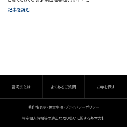
記事を読む
曹洞宗とは
よくあるご質問
お寺を探す
著作権表示・免責事項・プライバシーポリシー
特定個人情報等の適正な取り扱いに関する基本方針