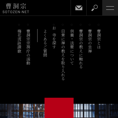
梅花流詠讃歌
曹洞宗宗務庁の活動
よくあるご質問
お寺を探す
日常に禅の教えを取り入れる
供養・法要について
曹洞宗の教えに触れる
曹洞宗の坐禅
曹洞宗とは