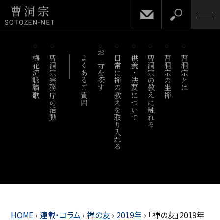
梅花流詠讃歌
曹洞宗宗務庁の活動
よくあるご質問
お寺を探す
日常に禅の教えを取り入れる
供養・法要について
曹洞宗の教えに触れる
曹洞宗の坐禅
曹洞宗とは
HOME
›
連載・コラム
›
禅の友
›
2019年
›
「禅の友」2019年