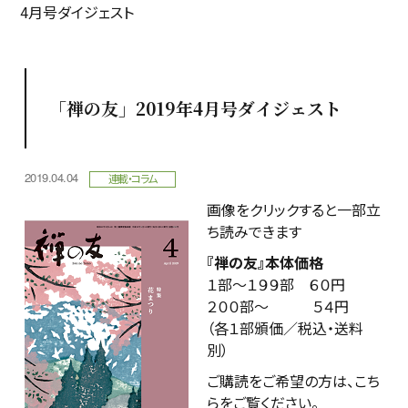
4月号ダイジェスト
「禅の友」2019年4月号ダイジェスト
2019.04.04
連載・コラム
画像をクリックすると一部立
ち読みできます
『禅の友』本体価格
１部～１９９部 ６０円
２００部～ ５４円
（各１部頒価／税込・送料
別）
ご購読をご希望の方は、こち
らをご覧ください。