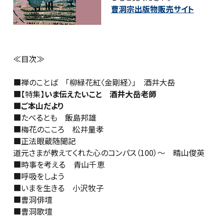
曹洞宗出版物販売サイト
≪目次≫
■禅のことば 「柳緑花紅〈金剛経〉」 酒井大岳
■【特集】
いま伝えたいこと 酒井大岳老師
■ご本山だより
■たべるとも 飯島邦雄
■梅花のこころ 松井量孝
■
正法眼蔵随聞記
道元さまが教えてくれた心のコンパス（100）～ 晴山俊英
■時事を考える 青山千恵
■呼吸をしよう
■いまを生きる 小沢牧子
■曹洞俳壇
■曹洞歌壇