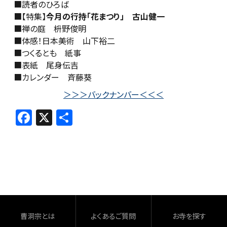
■読者のひろば
■【特集】
今月の行持「花まつり」 古山健一
■禅の庭 枡野俊明
■体感！日本美術 山下裕二
■つくるとも 紙事
■表紙 尾身伝吉
■カレンダー 斉藤葵
＞＞＞バックナンバー＜＜＜
F
X
共
a
有
c
e
b
o
o
曹洞宗とは
よくあるご質問
お寺を探す