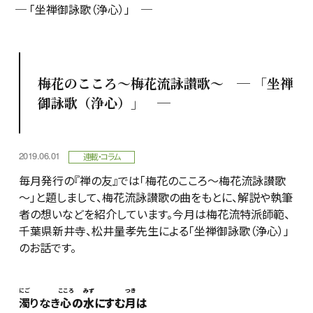
─ 「坐禅御詠歌（浄心）」 ─
梅花のこころ～梅花流詠讃歌～ ─ 「坐禅
御詠歌（浄心）」 ─
2019.06.01
連載・コラム
毎月発行の『禅の友』では「梅花のこころ～梅花流詠讃歌
～」と題しまして、梅花流詠讃歌の曲をもとに、解説や執筆
者の想いなどを紹介しています。今月は梅花流特派師範、
千葉県新井寺、松井量孝先生による「坐禅御詠歌（浄心）」
のお話です。
にご
こころ
みず
つき
濁
りなき
心
の
水
にすむ
月
は