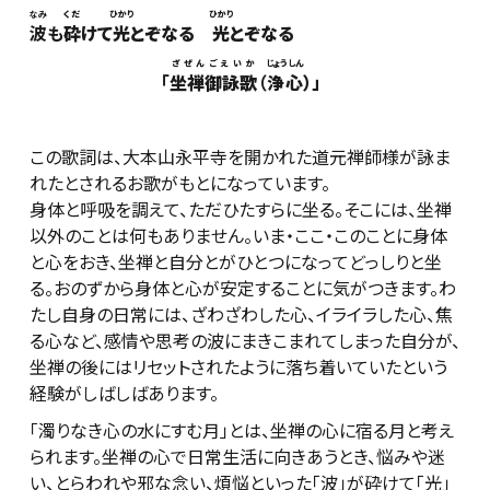
なみ
くだ
ひかり
ひかり
波
も
砕
けて
光
とぞなる
光
とぞなる
ざぜんごえいか
じょうしん
「
坐禅御詠歌
（
浄心
）」
この歌詞は、大本山永平寺を開かれた道元禅師様が詠ま
れたとされるお歌がもとになっています。
身体と呼吸を調えて、ただひたすらに坐る。そこには、坐禅
以外のことは何もありません。いま・ここ・このことに身体
と心をおき、坐禅と自分とがひとつになってどっしりと坐
る。おのずから身体と心が安定することに気がつきます。わ
たし自身の日常には、ざわざわした心、イライラした心、焦
る心など、感情や思考の波にまきこまれてしまった自分が、
坐禅の後にはリセットされたように落ち着いていたという
経験がしばしばあります。
「濁りなき心の水にすむ月」とは、坐禅の心に宿る月と考え
られます。坐禅の心で日常生活に向きあうとき、悩みや迷
い、とらわれや邪な念い、煩悩といった「波」が砕けて「光」