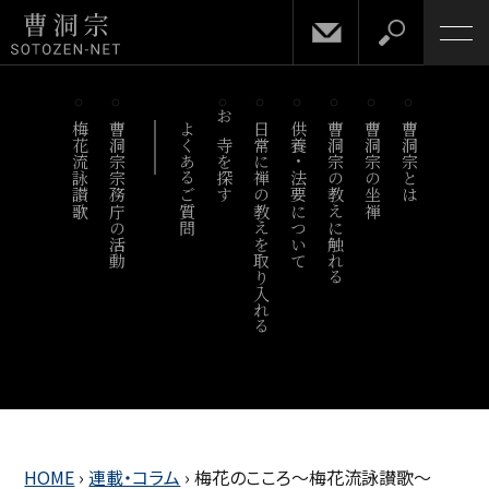
梅花流詠讃歌
曹洞宗宗務庁の活動
よくあるご質問
お寺を探す
日常に禅の教えを取り入れる
供養・法要について
曹洞宗の教えに触れる
曹洞宗の坐禅
曹洞宗とは
HOME
›
連載・コラム
›
梅花のこころ～梅花流詠讃歌～