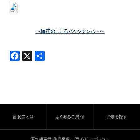
～梅花のこころバックナンバー～
F
X
共
a
有
c
e
b
o
o
曹洞宗とは
よくあるご質問
お寺を探す
k
著作権表示・免責事項・プライバシーポリシー