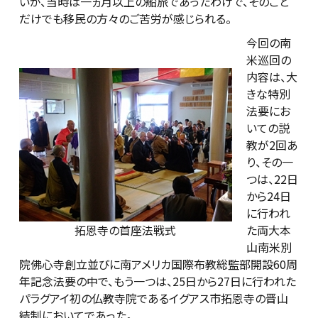
いが、当時は一ヵ月以上の船旅であったわけで、そのこと
だけでも移民の方々のご苦労が感じられる。
今回の南
米巡回の
内容は、大
きな特別
法要にお
いての説
教が2回あ
り、その一
つは、22日
から24日
に行われ
拓恩寺の首座法戦式
た両大本
山南米別
院佛心寺創立並びに南アメリカ国際布教総監部開設60周
年記念法要の中で、もう一つは、25日から27日に行われた
パラグアイ初の仏教寺院であるイグアス市拓恩寺の晋山
結制においてであった。