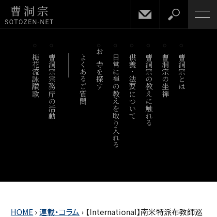
梅花流詠讃歌
曹洞宗宗務庁の活動
よくあるご質問
お寺を探す
日常に禅の教えを取り入れる
供養・法要について
曹洞宗の教えに触れる
曹洞宗の坐禅
曹洞宗とは
HOME
›
連載・コラム
›
【International】南米特派布教師巡