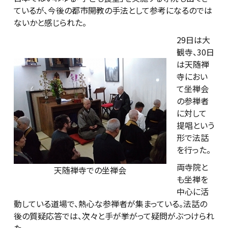
ているが、今後の都市開教の手法として参考になるのでは
ないかと感じられた。
29日は大
観寺、30日
は天随禅
寺におい
て坐禅会
の参禅者
に対して
提唱という
形で法話
を行った。
両寺院と
天随禅寺での坐禅会
も坐禅を
中心に活
動している道場で、熱心な参禅者が集まっている。法話の
後の質疑応答では、次々と手が挙がって疑問がぶつけられ