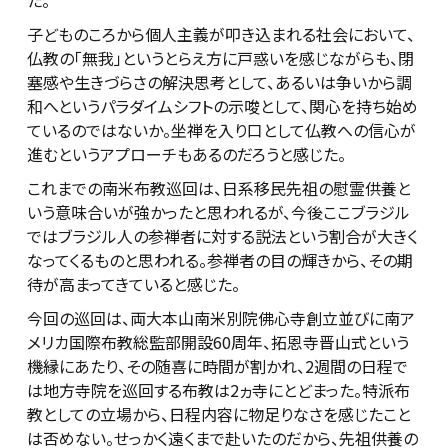
た。
子どものころから個人主義が叩き込まれる社会において、
仏教の「無我」というとらえ方に戸惑いを感じながらも、閉
塞感や生きづらさの解決思考として、あるいは争いから調
和へというパラダイムシフトの示唆として、関心を持ち始め
ているのではないか。坐禅を入り口として仏教への信心が
進むというアプローチもあるのだろうと感じた。
これまでの南米布教巡回は、日系移民先祖の慰霊供養と
いう意味合いが強かったと思われるが、今後ここブラジル
ではブラジル人の参禅者に対する説法という割合が大きく
なってくるものと思われる。参禅者の目の輝きから、その期
待が高まってきていると感じた。
今回の巡回は、両大本山南米別院佛心寺創立並びに南ア
メリカ国際布教総監部開設60周年、拓恩寺晋山式という
機縁にあたり、その随喜に時間が割かれ、2週間の日程で
は地方寺院を巡回する布教は2ヵ寺にとどまった。特派布
教としての立場から、日程内容に物足りなさを感じたこと
は否めない。せっかく遠くまで赴いたのだから、先祖供養の