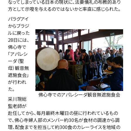
なってしまっている日本の現状に、法要儀礼の布教的あり
方として示唆を与えるのではないかと率直に感じられた。
パラグアイ
からブラジ
ルに戻った
28日には、
佛心寺で
「アパレシ
ーダ（聖
母）観音無
遮施食会」
が行われ
た。
佛心寺でのアパレシーダ観音無遮施食会
采川現総
監老師が
赴任してから、毎月最終木曜日の昼に行われているもの
で、佛心寺婦人部のメンバー約30名が食材の調達から調
理、配食までを担当して約300食のカレーライスを地域の