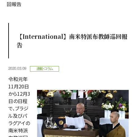
回報告
【International】南米特派布教師巡回報
告
2020.03.09
連載・コラム
令和元年
11月20日
から12月3
日の日程
で、ブラジ
ル及びパ
ラグアイの
南米特派