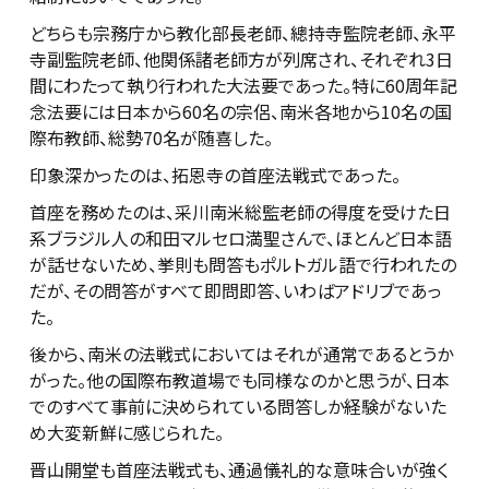
どちらも宗務庁から教化部長老師、總持寺監院老師、永平
寺副監院老師、他関係諸老師方が列席され、それぞれ3日
間にわたって執り行われた大法要であった。特に60周年記
念法要には日本から60名の宗侶、南米各地から10名の国
際布教師、総勢70名が随喜した。
印象深かったのは、拓恩寺の首座法戦式であった。
首座を務めたのは、采川南米総監老師の得度を受けた日
系ブラジル人の和田マルセロ満聖さんで、ほとんど日本語
が話せないため、挙則も問答もポルトガル語で行われたの
だが、その問答がすべて即問即答、いわばアドリブであっ
た。
後から、南米の法戦式においてはそれが通常であるとうか
がった。他の国際布教道場でも同様なのかと思うが、日本
でのすべて事前に決められている問答しか経験がないた
め大変新鮮に感じられた。
晋山開堂も首座法戦式も、通過儀礼的な意味合いが強く