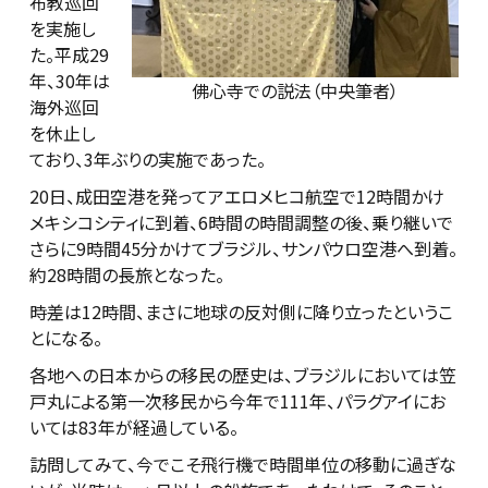
布教巡回
を実施し
た。平成29
年、30年は
佛心寺での説法（中央筆者）
海外巡回
を休止し
ており、3年ぶりの実施であった。
20日、成田空港を発ってアエロメヒコ航空で12時間かけ
メキシコシティに到着、6時間の時間調整の後、乗り継いで
さらに9時間45分かけてブラジル、サンパウロ空港へ到着。
約28時間の長旅となった。
時差は12時間、まさに地球の反対側に降り立ったというこ
とになる。
各地への日本からの移民の歴史は、ブラジルにおいては笠
戸丸による第一次移民から今年で111年、パラグアイにお
いては83年が経過している。
訪問してみて、今でこそ飛行機で時間単位の移動に過ぎな