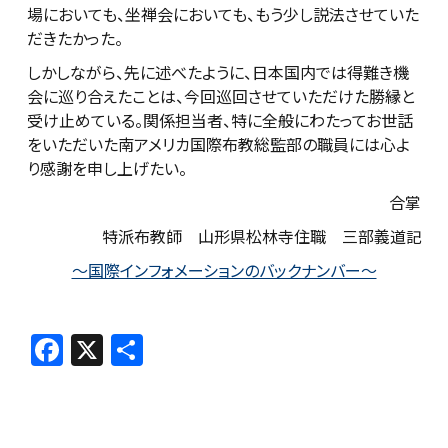
場においても、坐禅会においても、もう少し説法させていた
だきたかった。
しかしながら、先に述べたように、日本国内では得難き機
会に巡り合えたことは、今回巡回させていただけた勝縁と
受け止めている。関係担当者、特に全般にわたってお世話
をいただいた南アメリカ国際布教総監部の職員には心よ
り感謝を申し上げたい。
合掌
特派布教師 山形県松林寺住職 三部義道
記
～国際インフォメーションのバックナンバー～
F
X
共
a
有
c
e