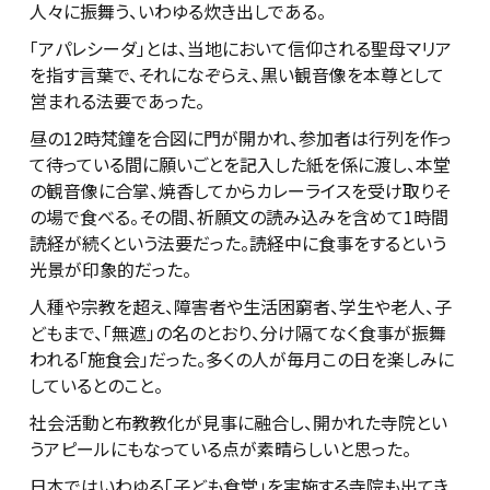
人々に振舞う、いわゆる炊き出しである。
「アパレシーダ」とは、当地において信仰される聖母マリア
を指す言葉で、それになぞらえ、黒い観音像を本尊として
営まれる法要であった。
昼の12時梵鐘を合図に門が開かれ、参加者は行列を作っ
て待っている間に願いごとを記入した紙を係に渡し、本堂
の観音像に合掌、焼香してからカレーライスを受け取りそ
の場で食べる。その間、祈願文の読み込みを含めて1時間
読経が続くという法要だった。読経中に食事をするという
光景が印象的だった。
人種や宗教を超え、障害者や生活困窮者、学生や老人、子
どもまで、「無遮」の名のとおり、分け隔てなく食事が振舞
われる「施食会」だった。多くの人が毎月この日を楽しみに
しているとのこと。
社会活動と布教教化が見事に融合し、開かれた寺院とい
うアピールにもなっている点が素晴らしいと思った。
日本ではいわゆる「子ども食堂」を実施する寺院も出てき