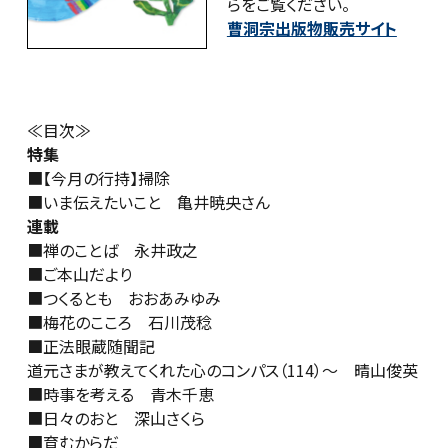
らをご覧ください。
曹洞宗出版物販売サイト
≪目次≫
特集
■【今月の行持】掃除
■いま伝えたいこと 亀井暁央さん
連載
■禅のことば 永井政之
■ご本山だより
■つくるとも おおあみゆみ
■梅花のこころ 石川茂稔
■
正法眼蔵随聞記
道元さまが教えてくれた心のコンパス（114）～ 晴山俊英
■時事を考える 青木千恵
■日々のおと 深山さくら
■育むからだ