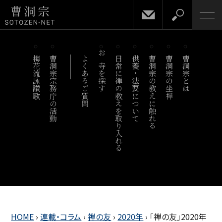
梅花流詠讃歌
曹洞宗宗務庁の活動
よくあるご質問
お寺を探す
日常に禅の教えを取り入れる
供養・法要について
曹洞宗の教えに触れる
曹洞宗の坐禅
曹洞宗とは
HOME
›
連載・コラム
›
禅の友
›
2020年
›
「禅の友」2020年