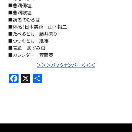
■曹洞俳壇
■曹洞歌壇
■読者のひろば
■体感！日本美術 山下裕二
■たべるとも 藤井まり
■つつむとも 紙事
■表紙 あずみ虫
■カレンダー 斉藤葵
＞＞＞バックナンバー＜＜＜
F
X
共
a
有
c
e
b
o