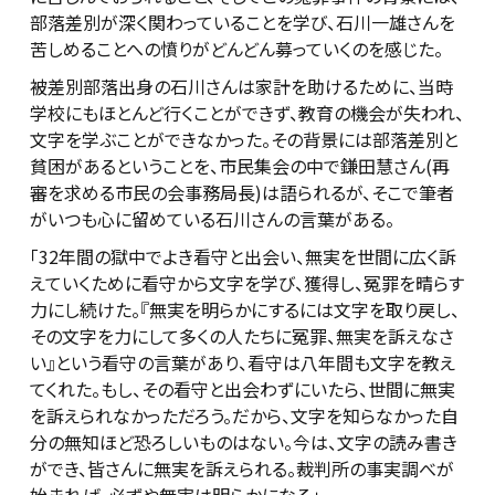
部落差別が深く関わっていることを学び、石川一雄さんを
苦しめることへの憤りがどんどん募っていくのを感じた。
被差別部落出身の石川さんは家計を助けるために、当時
学校にもほとんど行くことができず、教育の機会が失われ、
文字を学ぶことができなかった。その背景には部落差別と
貧困があるということを、市民集会の中で鎌田慧さん(再
審を求める市民の会事務局長)は語られるが、そこで筆者
がいつも心に留めている石川さんの言葉がある。
「32年間の獄中でよき看守と出会い、無実を世間に広く訴
えていくために看守から文字を学び、獲得し、冤罪を晴らす
力にし続けた。『無実を明らかにするには文字を取り戻し、
その文字を力にして多くの人たちに冤罪、無実を訴えなさ
い』という看守の言葉があり、看守は八年間も文字を教え
てくれた。もし、その看守と出会わずにいたら、世間に無実
を訴えられなかっただろう。だから、文字を知らなかった自
分の無知ほど恐ろしいものはない。今は、文字の読み書き
ができ、皆さんに無実を訴えられる。裁判所の事実調べが