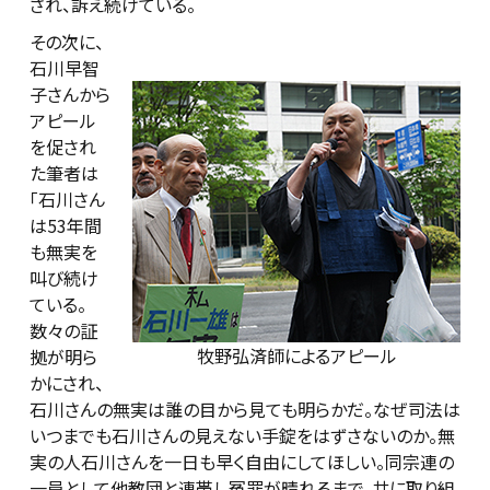
され、訴え続けている。
その次に、
石川早智
子さんから
アピール
を促され
た筆者は
「石川さん
は53年間
も無実を
叫び続け
ている。
数々の証
牧野弘済師によるアピール
拠が明ら
かにされ、
石川さんの無実は誰の目から見ても明らかだ。なぜ司法は
いつまでも石川さんの見えない手錠をはずさないのか。無
実の人石川さんを一日も早く自由にしてほしい。同宗連の
一員として他教団と連帯し冤罪が晴れるまで、共に取り組