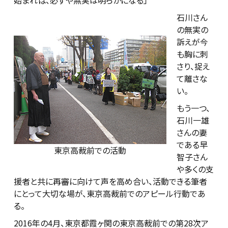
始まれば、必ずや無実は明らかになる」
石川さん
の無実の
訴えが今
も胸に刺
さり、捉え
て離さな
い。
もう一つ、
石川一雄
さんの妻
である早
東京高裁前での活動
智子さん
や多くの支
援者と共に再審に向けて声を高め合い、活動できる筆者
にとって大切な場が、東京高裁前でのアピール行動であ
る。
2016年の4月、東京都霞ヶ関の東京高裁前での第28次ア