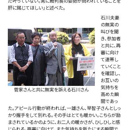
だ叶っていない。常に裁判長の姿勢が問われていることを
肝に銘じてほしい」と述べた。
石川夫妻
の無実の
叫びを聞
き、参加者
と共に、再
審に向け
て連帯し
ていくこと
を確認し、
お互いの
気持ちを
菅家さんと共に無実を訴える石川さん
高めた瞬
間であっ
た。アピール行動が終われば、一雄さん、早智子さんとしっ
かり握手をして別れる。その手はとても暖かい。こちらが励
まされているかのように、お二人の暖かさが、ひしひしと感
じられる。再審に向けて、また気持ちを新たにする瞬間で