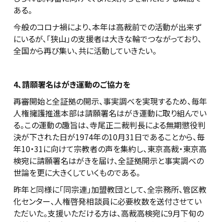
ある。
今般のコロナ禍により、本年は高裁前での活動が出来ず
にいるが、「狭山」の支援者は大きな輪でつながっており、
全国から再び集い、共に活動していきたい。
4
、請願署名はがき運動のご協力を
再審開始と全証拠の開示、事実調べを実現するため、毎年
人権擁護推進本部は請願署名はがき運動に取り組んでい
る。この運動の趣旨は、寺尾正二裁判長による無期懲役判
決が下された日が1974年の10月31日であることから、毎
年10・31に向けて宗教者の声を集約し、東京高裁・東京高
検宛に請願署名はがきを届け、全証拠開示と事実調べの
世論を更に大きくしていくものである。
昨年と同様に「同宗連」加盟教団として、全宗務所、管区教
化センター、人権啓発相談員に必要枚数を送付させてい
ただいた。支援いただける方は、高裁高検宛に9月下旬の