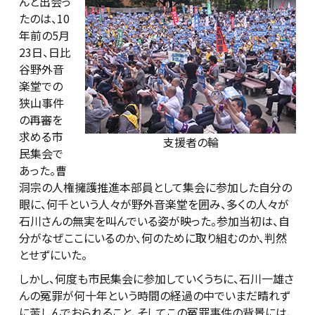
んと出会っ
たのは、10
年前の5月
23日、日比
谷野外音
楽堂での
狭山事件
の再審を
求める市
支援者の輪
民集会で
あった。曹
洞宗の人権擁護推進本部員として集会に参加した自分の
眼に、何千という人々が野外音楽堂を囲み、多くの人々が
石川さんの無実を叫んでいる姿が映った。参加当初は、自
分がなぜここにいるのか、何のために取り組むのか、判然
とせずにいた。
しかし、何度も市民集会に参加していくうちに、石川一雄さ
んの冤罪が何十年という時間の経過の中でいまだ晴れず
に苦しんでおられること、そしてこの冤罪事件の背景には、