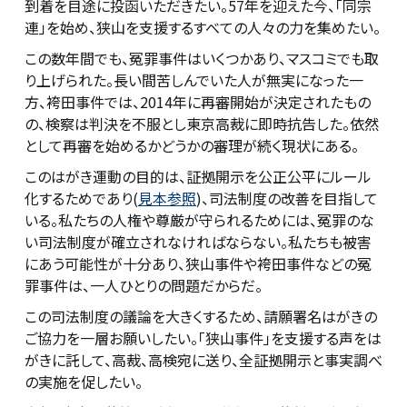
到着を目途に投函いただきたい。57年を迎えた今、「同宗
連」を始め、狭山を支援するすべての人々の力を集めたい。
この数年間でも、冤罪事件はいくつかあり、マスコミでも取
り上げられた。長い間苦しんでいた人が無実になった一
方、袴田事件では、2014年に再審開始が決定されたもの
の、検察は判決を不服とし東京高裁に即時抗告した。依然
として再審を始めるかどうかの審理が続く現状にある。
このはがき運動の目的は、証拠開示を公正公平にルール
化するためであり(
見本参照
)、司法制度の改善を目指して
いる。私たちの人権や尊厳が守られるためには、冤罪のな
い司法制度が確立されなければならない。私たちも被害
にあう可能性が十分あり、狭山事件や袴田事件などの冤
罪事件は、一人ひとりの問題だからだ。
この司法制度の議論を大きくするため、請願署名はがきの
ご協力を一層お願いしたい。「狭山事件」を支援する声をは
がきに託して、高裁、高検宛に送り、全証拠開示と事実調べ
の実施を促したい。