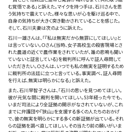
む覚悟である」と訴えた。マイクを持つ手は、石川さんを思
う気持ちで震えていた。様々な思いが心を駆け巡る中で、
自身の気持ちが大きく突き動かされていることを感じた。
そして、石川夫妻は次のように訴えた。
石川一雄さんは、「『私は無実だから無罪にしてほしい』と
は言っていない。Ｏさん(当時、女子高校生の殺害現場とさ
れた農道の近くで農作業をされていたが、誰の悲鳴も聞い
ていないと証言している)を裁判所に呼んで証人尋問して
いただきたい。Ｏさんは、いつでも私の無実を証明するため
に裁判所の法廷に立つと言っている。事実調べ、証人尋問
を行えば、無実は明らかになる」と訴えた。
また、石川早智子さんは、「石川の思いを見つめてほしい。
彼が元気な間に裁判を開いてほしい。53年経った今でも、
いまだ司法により全証拠の開示がなされていないが、これ
までに弁護団や『狭山』を支援する多くの人たちのおかげ
で、彼の無実を明らかにする多くの新証拠が出ている。それ
らの証拠を調べ直してほしい。その当たり前の願いがいま