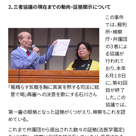
2、三者協議の現在までの動向・証拠開示について
この事件
では、裁判
所・検察
庁・弁護団
の３者によ
る協議が
行われて
おり、本年
６月１８日
に、第43回
「冤晴らす気概を胸に真実を黙する司法に総
目が終了
意で喝」再審への決意を歌にする石川さん
した。この
協議では、
第一審の根拠となった証拠がくつがえり、検察もこれを認
めている。
これまで弁護団から提出された数々の証拠(法医学鑑定)