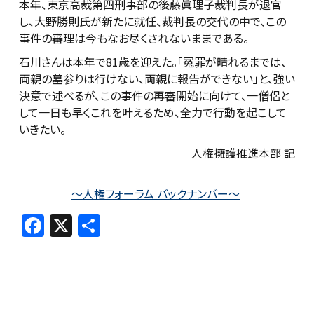
本年、東京高裁第四刑事部の後藤眞理子裁判長が退官
し、大野勝則氏が新たに就任、裁判長の交代の中で、この
事件の審理は今もなお尽くされないままである。
石川さんは本年で81歳を迎えた。「冤罪が晴れるまでは、
両親の墓参りは行けない、両親に報告ができない」と、強い
決意で述べるが、この事件の再審開始に向けて、一僧侶と
して一日も早くこれを叶えるため、全力で行動を起こして
いきたい。
人権擁護推進本部 記
～人権フォーラム バックナンバー～
F
X
共
a
有
c
e