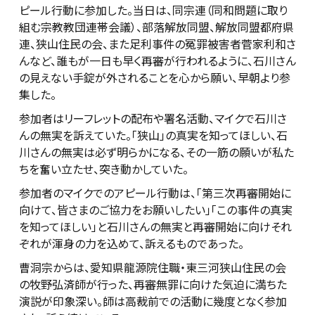
ピール行動に参加した。当日は、同宗連（同和問題に取り
組む宗教教団連帯会議）、部落解放同盟、解放同盟都府県
連、狭山住民の会、また足利事件の冤罪被害者菅家利和さ
んなど、誰もが一日も早く再審が行われるように、石川さん
の見えない手錠が外されることを心から願い、早朝より参
集した。
参加者はリーフレットの配布や署名活動、マイクで石川さ
んの無実を訴えていた。「狭山」の真実を知ってほしい、石
川さんの無実は必ず明らかになる、その一筋の願いが私た
ちを奮い立たせ、突き動かしていた。
参加者のマイクでのアピール行動は、「第三次再審開始に
向けて、皆さまのご協力をお願いしたい」「この事件の真実
を知ってほしい」と石川さんの無実と再審開始に向けそれ
ぞれが渾身の力を込めて、訴えるものであった。
曹洞宗からは、愛知県龍源院住職・東三河狭山住民の会
の牧野弘済師が行った、再審無罪に向けた気迫に満ちた
演説が印象深い。師は高裁前での活動に幾度となく参加