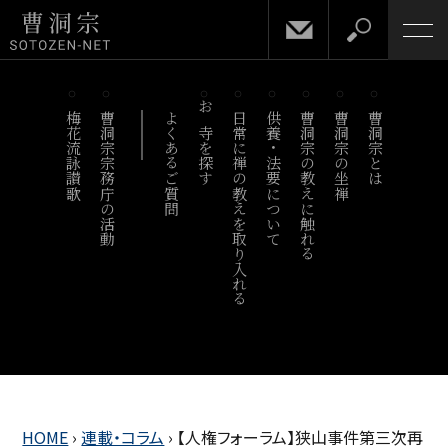
梅花流詠讃歌
曹洞宗宗務庁の活動
よくあるご質問
お寺を探す
日常に禅の教えを取り入れる
供養・法要について
曹洞宗の教えに触れる
曹洞宗の坐禅
曹洞宗とは
HOME
›
連載・コラム
›
【人権フォーラム】狭山事件第三次再