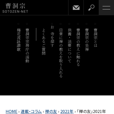
梅花流詠讃歌
曹洞宗宗務庁の活動
よくあるご質問
お寺を探す
日常に禅の教えを取り入れる
供養・法要について
曹洞宗の教えに触れる
曹洞宗の坐禅
曹洞宗とは
HOME
›
連載・コラム
›
禅の友
›
2021年
›
「禅の友」2021年