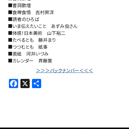
■曹洞歌壇
■食禅食悟 吉村昇洋
■読者のひろば
■いま伝えたいこと あずみ虫さん
■体感！日本美術 山下裕二
■たべるとも 藤井まり
■つつむとも 紙事
■表紙 河井いづみ
■カレンダー 斉藤葵
＞＞＞バックナンバー＜＜＜
F
X
共
a
有
c
e
b