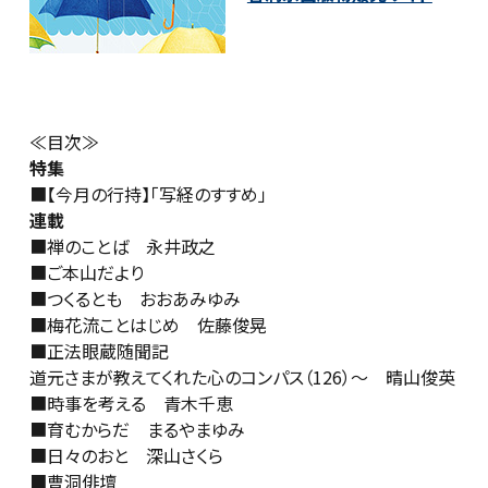
≪目次≫
特集
■【今月の行持】「写経のすすめ」
連載
■禅のことば 永井政之
■ご本山だより
■つくるとも おおあみゆみ
■梅花流ことはじめ 佐藤俊晃
■
正法眼蔵随聞記
道元さまが教えてくれた心のコンパス（126）～ 晴山俊英
■時事を考える 青木千恵
■育むからだ まるやまゆみ
■日々のおと 深山さくら
■曹洞俳壇