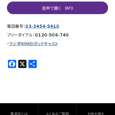
音声で聞く MP3
電話番号：
０３-３４５４-５４１０
フリーダイアル：
０１２０-５０８-７４０
・
ラジオNIKKEIポッドキャスト
F
X
共
a
有
c
e
b
o
o
曹洞宗とは
よくあるご質問
お寺を探す