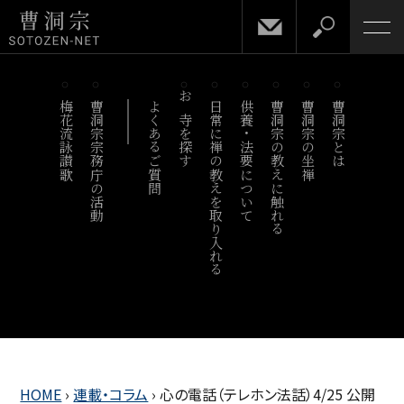
梅花流詠讃歌
曹洞宗宗務庁の活動
よくあるご質問
お寺を探す
日常に禅の教えを取り入れる
供養・法要について
曹洞宗の教えに触れる
曹洞宗の坐禅
曹洞宗とは
HOME
›
連載・コラム
›
心の電話（テレホン法話）4/25 公開