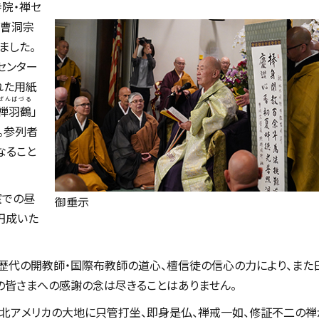
院・禅セ
仁曹洞宗
ました。
センター
れた用紙
ぜんばづる
禅羽鶴
」
。参列者
なること
室での昼
御垂示
円成いた
え、歴代の開教師・国際布教師の道心、檀信徒の信心の力により、ま
の皆さまへの感謝の念は尽きることはありません。
北アメリカの大地に只管打坐、即身是仏、禅戒一如、修証不二の禅が