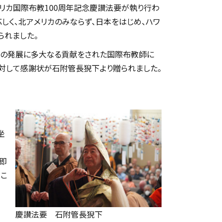
リカ国際布教100周年記念慶讃法要が執り行わ
しく、北アメリカのみならず、日本をはじめ、ハワ
られました。
教の発展に多大なる貢献をされた国際布教師に
対して感謝状が石附管長猊下より贈られました。
年
坐
、即
、こ
慶讃法要 石附管長猊下