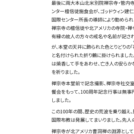
最後に両大本山北米別院禅宗寺・管内寺
ンター檀信徒施食会が、ゴッドウィン建
国際センター所長の導師により勤められ
禅宗寺の檀信徒や北アメリカの寺院・禅
有縁の故人の方々の戒名や名前が記さ
が、本堂の天井に飾られた色とりどりの「
と名付けられた折り鶴に掛けられました
は焼香して手をあわせ、亡き人の安らか
を祈りました。
禅宗寺本堂前で記念撮影、禅宗寺社交
餐会をもって、100周年記念行事は無事
しました。
この100年の間、歴史の荒波を乗り越
国際布教は発展してまいりました。先人
禅宗寺が北アメリカ曹洞禅の淵源として