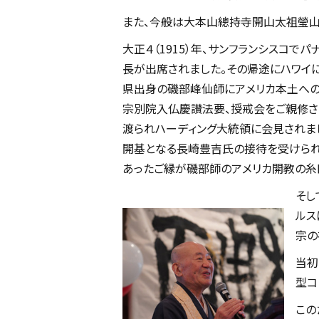
また、今般は大本山總持寺開山太祖瑩山
大正４（1915）年、サンフランシスコ
長が出席されました。その帰途にハワイ
県出身の磯部峰仙師にアメリカ本土への伝
宗別院入仏慶讃法要、授戒会をご親修
渡られハーディング大統領に会見されま
開基となる長崎豊吉氏の接待を受けら
あったご縁が磯部師のアメリカ開教の糸
そし
ルス
宗の
当初
型コ
この