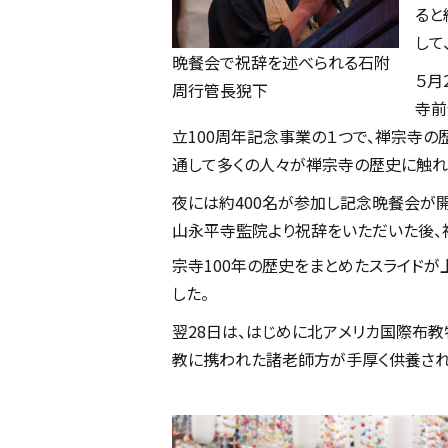
ると
して
晩餐会で祝辞を述べられる石附
５月
周行管長猊下
寺前
立100周年記念事業の１つで、禅宗寺の
通して多くの人々が禅宗寺の歴史に触れ
夜には約400名が参加し記念晩餐会が
山永平寺監院より祝辞をいただいた後、
宗寺100年の歴史をまとめたスライドが
した。
翌28日は、はじめに北アメリカ国際布
教に携われた諸老師方が手厚く供養され