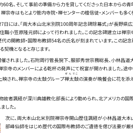
約60名、そして事前の準備から力を貸してくださった日本からの
、禅宗寺はもとより管内寺院・禅センターの檀信徒・メンバーも多く
27日には、「両大本山北米別院100周年記念碑除幕式」が長野県
住職小笠原隆元師によって行われました。この記念碑建立は禅宗
歴代の開教師・国際布教師54名の氏名が刻まれています。この記念
る契機となると存じます。
開催されました。石附周行管長猊下、服部秀世宗務総長、小林昌道
禅宗寺のメンバーによる乾杯の発声にて祝宴が開かれました。途中
ぜんでこ
上映され、禅宗寺の太鼓グループ
禅太鼓
の演奏が晩餐会に花を添
教物故者諷経が深川典雄教化部長により勤められ、北アメリカの国
ました。
次に、両大本山北米別院禅宗寺開山歴住諷経が小林昌道大本
部峰仙師をはじめ歴代の国際布教師のご遺徳を偲び法要が厳修