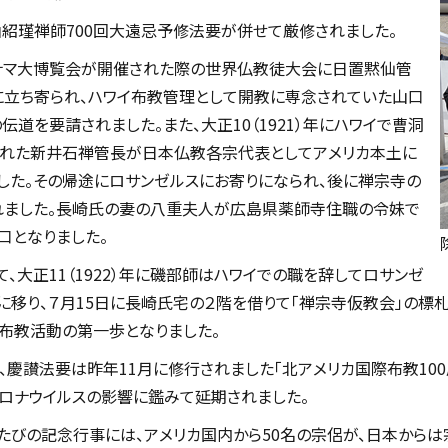
紹瑾禅師700回大遠忌予修法要が併せて厳修されました。
でパナマ大博覧会が開催された際の世界仏教徒大会に日置黙仙管
に立ち寄られ、ハワイ布教管理として開教に専念されていた山口
道を要請されました。また、大正10（1921）年にハワイで曹洞
された新井石禅管長が日本仏教各宗代表としてアメリカ本土に
した。その帰途にロサンゼルスにお寄りになられ、後に禅宗寺の
れました。長崎氏の妻の八重夫人が広島県薬師寺住職の令妹で
口となりました。
て、大正11（1922）年に磯部師はハワイでの職を辞してロサンゼ
に移り、７月15日に長崎氏宅の２階を借りて「禅宗寺仮教会」の標
布教活動の第一歩となりました。
、慶讃法要は昨年11月に修行されました「北アメリカ国際布教10
ロナウイルスの影響に鑑みて延期されました。
たびの記念行事には、アメリカ国内から50名の宗侶が、日本から