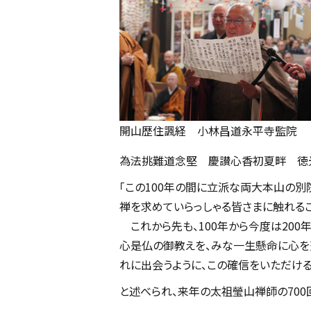
開山歴住諷経 小林昌道永平寺監院
為法挑難道念堅 慶讃心香初夏畔 徳
「この100年の間に立派な両大本山の別
禅を求めていらっしゃる皆さまに触れる
これから先も、100年から今度は200
心是仏の御教えを、みな一生懸命に心を
れに出会うように、この確信をいただける
と述べられ、来年の太祖瑩山禅師の70