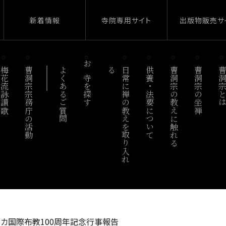
新着情報
寺院専用サイト
出版物販売サ
梅花流詠讃歌
曹洞宗宗務庁の活動
よくあるご質問
お寺を探す
る
日
常
に
禅
の
教
え
を
取
り
入
れ
供養・法要について
曹洞宗の教えに触れる
曹洞宗の坐禅
曹洞宗と
】北アメリカ国際布教100周年記念行事報告