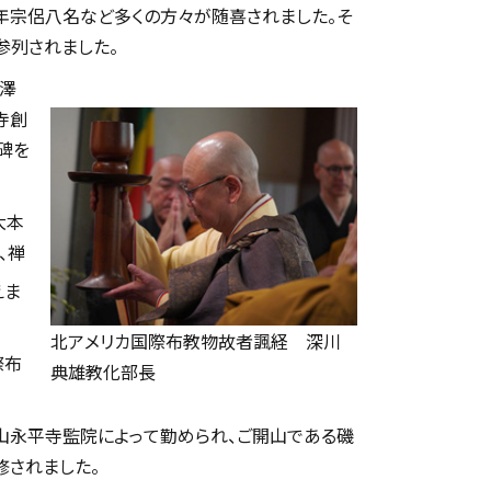
青年宗侶八名など多くの方々が随喜されました。そ
参列されました。
広澤
寺創
碑を
大本
、禅
えま
北アメリカ国際布教物故者諷経 深川
際布
典雄教化部長
山永平寺監院によって勤められ、ご開山である磯
されました。