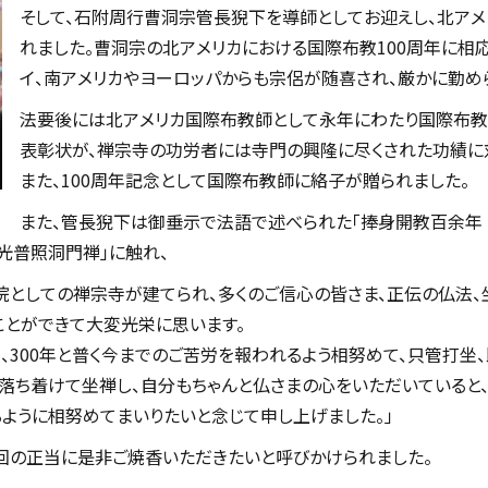
そして、石附周行曹洞宗管長猊下を導師としてお迎えし、北アメ
れました。曹洞宗の北アメリカにおける国際布教100周年に相応
イ、南アメリカやヨーロッパからも宗侶が随喜され、厳かに勤め
法要後には北アメリカ国際布教師として永年にわたり国際布
表彰状が、禅宗寺の功労者には寺門の興隆に尽くされた功績に
また、100周年記念として国際布教師に絡子が贈られました。
また、管長猊下は御垂示で法語で述べられた「捧身開教百余
光普照洞門禅」に触れ、
院としての禅宗寺が建てられ、多くのご信心の皆さま、正伝の仏法、
ことができて大変光栄に思います。
年、300年と普く今までのご苦労を報われるよう相努めて、只管打坐
落ち着けて坐禅し、自分もちゃんと仏さまの心をいただいていると
ように相努めてまいりたいと念じて申し上げました。」
0回の正当に是非ご焼香いただきたいと呼びかけられました。