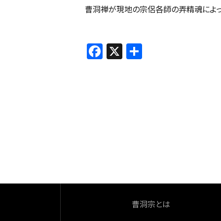
曹洞禅が現地の宗侶各師の弄精魂によっ
F
X
共
a
有
c
e
b
o
o
k
曹洞宗とは