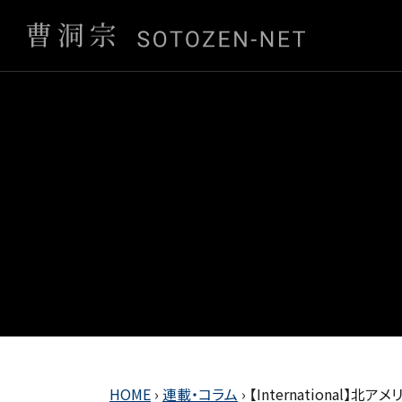
HOME
›
連載・コラム
›
【International