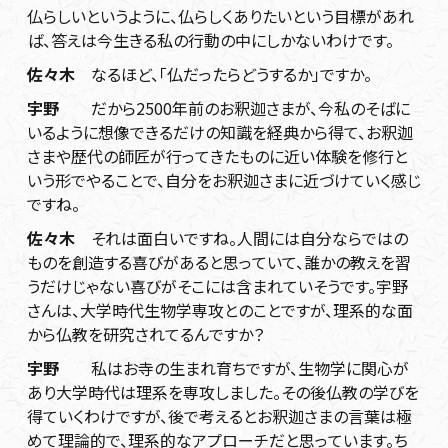
仏らしいというように、仏らしくありたいという目標があれ
ば、答えは今生きる私の行動の中にしかないわけです。
佐々木
なるほど、「仏だったらどうするか」ですか。
宇野
だから2500年前のお釈迦さまが、今私のそばに
いるように想像できるだけの知識を経典から得て、お釈迦
さまや歴代の師匠が行ってきたものに近い体験を修行と
いう形でやることで、自分をお釈迦さまに近づけていく感じ
ですね。
佐々木
それは面白いですね。人間には自分ならではの
ものを創造する喜びがあると思っていて、誰かの教えを習
うだけじゃない喜びがそこには含まれていそうです。宇野
さんは、大学時代生物学専攻とのことですが、理系的な面
から仏教を研究されてるんですか？
宇野
私はお寺の生まれ育ちですが、生物学に関心が
あり大学時代は理系を専攻しました。その後仏教の学びを
得ていくわけですが、後で考えるとお釈迦さまの言葉は極
めて理論的で、理系的なアプローチだと思っています。ち