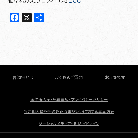
佐々木さんのプロフィールは
こちら
F
X
共
a
有
c
e
b
o
o
曹洞宗とは
よくあるご質問
お寺を探す
k
著作権表示・免責事項・プライバシーポリシー
特定個人情報等の適正な取り扱いに関する基本方針
ソーシャルメディア利用ガイドライン