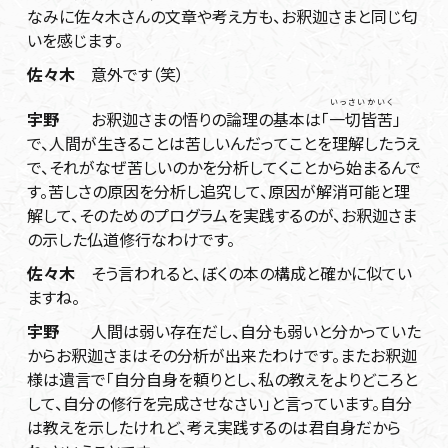
なみに佐々木さんの文章や考え方も、お釈迦さまと同じ匂
いを感じます。
佐々木
意外です（笑）
いっさいかいく
宇野
お釈迦さまの悟りの論理の基本は「
一切皆苦
」
で、人間が生きることは苦しいんだってことを理解したうえ
で、それがなぜ苦しいのかを分析してくことから始まるんで
す。苦しさの原因を分析し追究して、原因が解消可能と理
解して、そのためのプログラムを実践するのが、お釈迦さま
の示した仏道修行なわけです。
佐々木
そう言われると、ぼくの本の構成と確かに似てい
ますね。
宇野
人間は弱い存在だし、自分も弱いと分かっていた
からお釈迦さまはその分析が出来たわけです。またお釈迦
様は遺言で「自分自身を頼りとし、私の教えをよりどころと
して、自分の修行を完成させなさい」と言っています。自分
は教えを示したけれど、考え実践するのは君自身だから