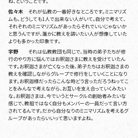
ね、ということです。
佐々木
それが仏教の一番好きなところです。ミニマリズ
ムも、どうしても1人で出来ない人がいて。自分で考えて、
それぞれのミニマリズムがあったらそれでいいじゃないか
と思うんですが、誰かに教えを請いたい人が想像していた
よりも多かった印象です。
宇野
それは仏教教団も同じで、当時の弟子たちが修
行のやり方に悩んではお釈迦さまに教えを受けていたん
です。お釈迦さまが亡くなった後、弟子たちはお釈迦さまの
教えを確認しながらグループで修行をしていくことになり
ます。お釈迦様だったらこんな時どう言っただろうねってこ
とをみんなで考えながら、お互いを支え合っていくみたい
な。お釈迦さまは、今でいうとサークルの創始者みたいな
感じで、教祖ではなく自分もメンバーの一員だって言い方
されてるんです。だから自分なりのミニマリズムを考えるグ
ループがあったらいいって思いますよね。