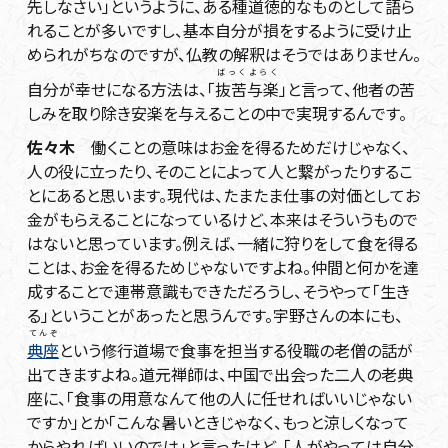
先しなさい」というように、ある種道徳的なものとして語ら
れることが多いですし、基本自分が損をするように受け止
められがちなのですが、仏教の解釈はそうではありません。
ばっくよらく
自分が幸せになる方法は、「
抜苦与楽
」と言って、他者の苦
しみを取り除き安楽を与えることの中で実現するんです。
佐々木
働くことの意味はお金を得るためだけじゃなく、
人の役に立ったり、そのことによって人と繋がったりするこ
とにあると思います。現代は、たまたま仕事の対価としてお
金がもらえることになっているけど、本来はそういうもので
はないと思っています。例えば、一緒に狩りをして食を得る
ことは、お金を得るためじゃないですよね。仲間と何かを達
成することで連帯意識もできただろうし、そうやって「生き
る」ということがあったと思うんです。宇野さんの本にも、
てんぞ
典座
という修行道場で食事を担当する役職の老僧の話が
出てきますよね。道元禅師は、中国で出会った二人の老典
座に、「食事の用意なんて他の人に任せればいいじゃない
ですか」とか「こんな暑いときじゃなく、もっと涼しくなって
からやればいいのでは」と言ったけど、「人がやっては自分