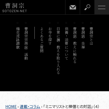
梅花流詠讃歌
曹洞宗宗務庁の活動
よくあるご質問
お寺を探す
日常に禅の教えを取り入れる
供養・法要について
曹洞宗の教えに触れる
曹洞宗の坐禅
曹洞宗とは
HOME
›
連載・コラム
›
「ミニマリストと禅僧との対話」（４）