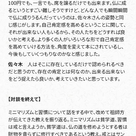
100円でも、一言でも、席を譲るだけでも出来ます。仏に成
るというとすごい難しそうですけど、どんな人でも瞬間瞬間
で仏に成りうるんだっていうのは、佐々木さんの姿勢と同
じ感じがします。自己肯定感を高めるということに関して、
それが出来ない人もいるから、その人たちをどうすれば良
いかと考える。より多くの人がいろいろな形で自己肯定感
を高めていける方法を、角度を変えて本にされているし、
今後もしていくつもりなのかなと感じました。
佐々木
人はそこに存在しているだけで認められるべき
だと思うので、存在の肯定とは何なのか、出来る出来ない
をどう捉えたら良いか、考えていきたいと思っています。
【対談を終えて】
ミニマリズムと習慣について話をする中で、改めて祖師方
が伝えてきた教えを振り返る。ミニマリズムは貧学道、習慣
は戒と言えようか。貧学道は、仏の道を修めようとする者は
財物を貪らずに修行すべきであるという教え。戒とはサン