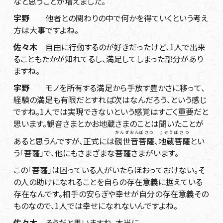
なと思うことが増えました。
宇野
他者との関わりの中で何かを得ていくという考え
方は大事ですよね。
佐々木
自由に行動するのが好きだったけど、1人で出来
ることもたかが知れてるし、満足してしまった部分があり
ますね。
宇野
モノを所有する満足から手放す豊かさに移って、
経験の満足も有限だとすれば次はなんだろう、という感じ
ですね。1人では実現できないという感覚はすごく重要だと
思います。観音さまとかお地蔵さまのことは聞いたことが
かんぜおんぼさつ
じぞうぼさつ
あると思うんですが、正式には
観世音菩薩
、
地蔵菩薩
とい
う「菩薩」で、他にもさまざまな菩薩さまがいます。
この「菩薩」は困っている人がいたらほおっておけない。そ
の人の助けになれることを自らの存在意義に据えている
存在なんです。相手の安らぎや幸せが自分の存在意義その
ものなので、1人では幸せになれないんですよね。
佐々木
そうだと思いますね、本当に。