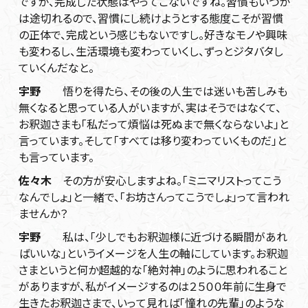
ですが、完成した状態はやってこないですね。習慣もいつか
は途切れるので、習慣にし続けようとする態度こそが習慣
の正体で、完成という感じもないですし。好きなモノや興味
も変わるし、生活環境も変わっていくし、ずっとジタバタし
ていくんだなと。
宇野
悟りを得たら、その後の人生では迷いも苦しみも
無くなると思っている人がいますが、実はそうではなくて、
お釈迦さまも「私だって煩悩は死ぬまで無くならないよ」と
言っています。そして「すべては移り変わっていくものだ」と
も言っています。
佐々木
その方が安心しますよね。「ミニマリストってこう
なんでしょ」と一緒で、「お坊さんってこうでしょ」って言われ
ませんか？
宇野
私は、「少しでもお釈迦様に近づける瞬間があれ
ばいいな」というイメージを人生の軸にしています。お釈迦
さまというと何か超越的な「絶対神」のように思われること
がありますが、私がイメージするのは２５００年前に生身で
生きたお釈迦さまで、いって見れば「憧れの先輩」のような