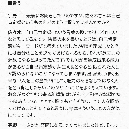
■肯う
宇野
最後にお聞きしたいのですが、佐々木さんは自己
肯定感というものをどのように捉えているんですか？
佐々木
「自己肯定感」という言葉の扱いがすごく難しい
なと思ってるんです。習慣の本を書いたときは、自己肯定
感がキーワードだと考えていました。習慣を達成したとき
には自分のことを認めてあげられるから、それが意志力の
源泉になると思ってたんです。でも何かを達成出来る能力
があるから自己肯定感が芽生えるとなると、限られた人し
か認められないことになってしまいます。出版後、うまく出
来ない人を目の当たりにして、能力のあるなしではなく人
をどう肯定したらいいのかということをよく考えています。
お金がなくても出来る和顔施（わがんせ／和やかな顔で接
する）みたいなこととか、誰でもできそうなことで人を認め
てあげることもできると思うし、今はそういうことの方が気
になってます。
宇野
さっき「菩薩になる」って言いましたけど、それは