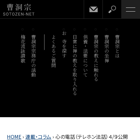
梅花流詠讃歌
曹洞宗宗務庁の活動
よくあるご質問
お寺を探す
日常に禅の教えを取り入れる
供養・法要について
曹洞宗の教えに触れる
曹洞宗の坐禅
曹洞宗とは
HOME
›
連載・コラム
›
心の電話（テレホン法話）４/９公開