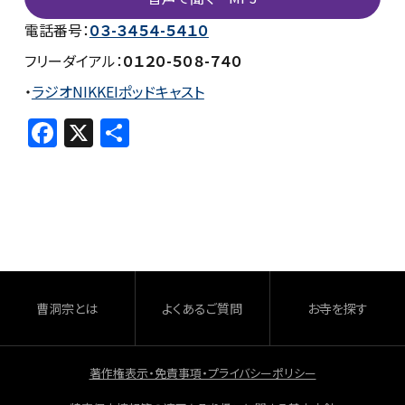
電話番号：
０３-３４５４-５４１０
フリーダイアル：
０１２０-５０８-７４０
・
ラジオNIKKEIポッドキャスト
F
X
共
a
有
c
e
b
o
o
曹洞宗とは
よくあるご質問
お寺を探す
k
著作権表示・免責事項・プライバシーポリシー