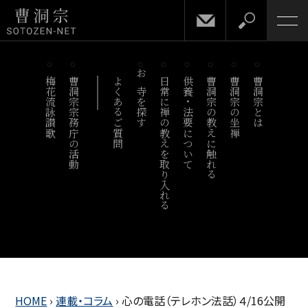
梅花流詠讃歌
曹洞宗宗務庁の活動
よくあるご質問
お寺を探す
日常に禅の教えを取り入れる
供養・法要について
曹洞宗の教えに触れる
曹洞宗の坐禅
曹洞宗とは
HOME
›
連載・コラム
›
心の電話（テレホン法話）４/16公開