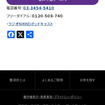
電話番号：
０３-３４５４-５４１０
フリーダイアル：
０１２０-５０８-７４０
・
ラジオNIKKEIポッドキャスト
F
X
共
a
有
c
e
b
o
o
曹洞宗とは
よくあるご質問
お寺を探す
k
著作権表示・免責事項・プライバシーポリシー