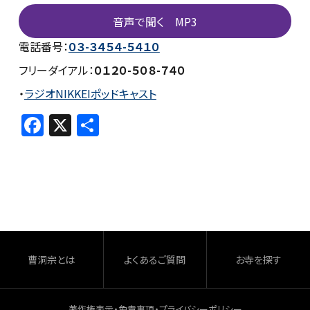
音声で聞く MP3
電話番号：
０３-３４５４-５４１０
フリーダイアル：
０１２０-５０８-７４０
・
ラジオNIKKEIポッドキャスト
F
X
共
a
有
c
e
b
o
o
曹洞宗とは
よくあるご質問
お寺を探す
k
著作権表示・免責事項・プライバシーポリシー