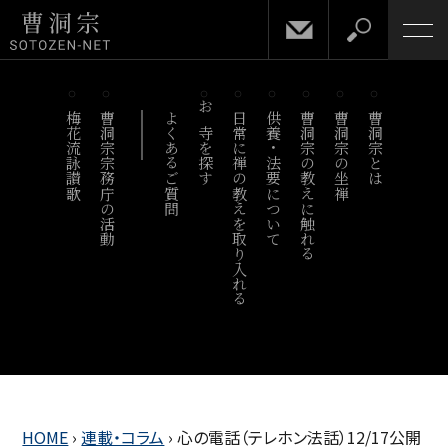
梅花流詠讃歌
曹洞宗宗務庁の活動
よくあるご質問
お寺を探す
日常に禅の教えを取り入れる
供養・法要について
曹洞宗の教えに触れる
曹洞宗の坐禅
曹洞宗とは
HOME
›
連載・コラム
›
心の電話（テレホン法話）12/17公開