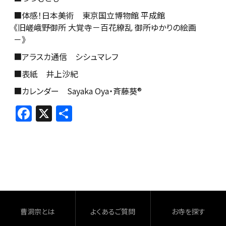
■体感！日本美術 東京国立博物館 平成館
《旧嵯峨野御所 大覚寺－
百花繚乱 御所ゆかりの絵画
－》
■アラスカ通信 シシュマレフ
■表紙 井上沙紀
■カレンダー Sayaka Oya・斉藤葵®
F
X
共
a
有
c
e
b
o
o
曹洞宗とは
よくあるご質問
お寺を探す