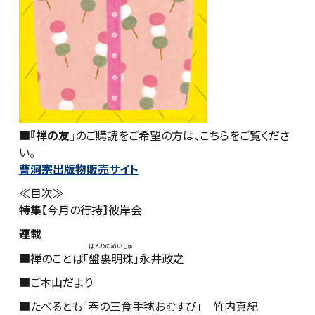
■
『禅の友』
のご購読をご希望の方は、こちらをご覧くださ
い。
曹洞宗出版物販売サイト
≪目次≫
特集
【今月の行持】彼岸会
連載
ばんりのめいじゅ
■禅のことば「
盤裏明珠
」永井政之
■ご本山だより
■たべるとも「春の三食手毬おむすび」 竹内真紀