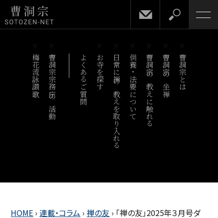
梅花流詠讃歌
曹洞宗宗務庁の活動
よくあるご質問
お寺を探す
日常に禅の教えを取り入れる
供養・法要について
曹洞宗の教えに触れる
曹洞宗の坐禅
曹洞宗とは
HOME
›
連載・コラム
›
禅の友
›
「禅の友」2025年３月号ダ