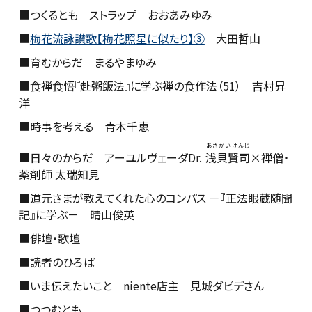
■つくるとも ストラップ おおあみゆみ
■
梅花流詠讃歌【梅花照星に似たり】③
大田哲山
■育むからだ まるやまゆみ
■食禅食悟『赴粥飯法』に学ぶ禅の食作法（51） 吉村昇
洋
■時事を考える 青木千恵
あさかいけんじ
■日々のからだ アーユルヴェーダDr.
浅貝賢司
×禅僧・
薬剤師
太瑞知見
■
道元さまが教えてくれた心のコンパス －
『
正法眼蔵随聞
記』に学ぶ－ 晴山俊英
■俳壇・歌壇
■読者のひろば
■いま伝えたいこと niente店主 見城ダビデさん
■つつむとも