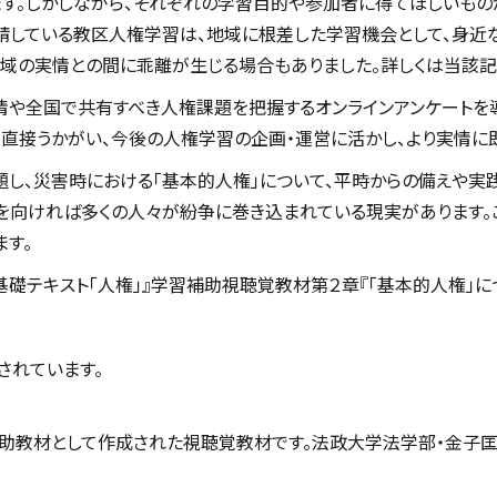
す。しかしながら、それぞれの学習目的や参加者に得てほしいもの
施を要請している教区人権学習は、地域に根差した学習機会として、身
地域の実情との間に乖離が生じる場合もありました。詳しくは当該記
情や全国で共有すべき人権課題を把握するオンラインアンケートを
を直接うかがい、今後の人権学習の企画・運営に活かし、より実情に
」と題し、災害時における「基本的人権」について、平時からの備えや
目を向ければ多くの人々が紛争に巻き込まれている現実があります。
す。
『基礎テキスト「人権」』学習補助視聴覚教材第２章『「基本的人権」
されています。
補助教材として作成された視聴覚教材です。法政大学法学部・金子匡