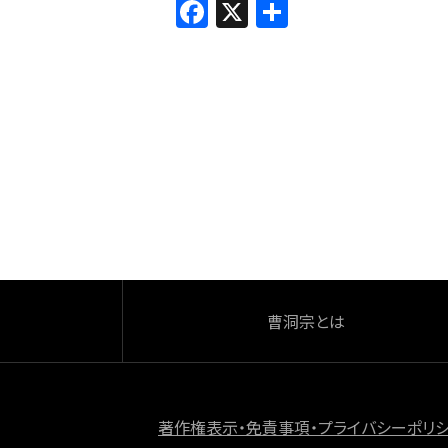
F
X
共
a
有
c
e
b
o
o
k
曹洞宗とは
著作権表示・免責事項・プライバシーポリ