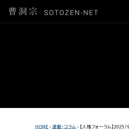
HOME
›
連載・コラム
›
【人権フォーラム】202