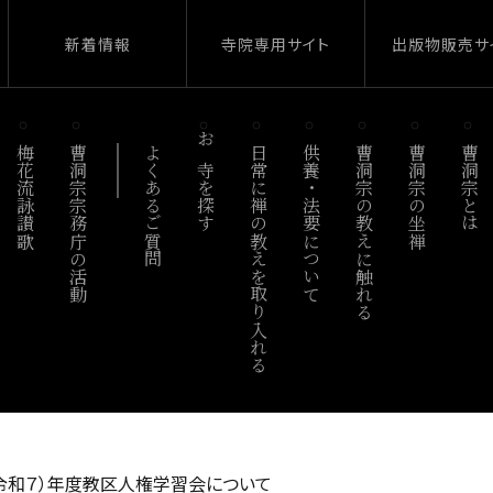
新着情報
寺院専用サイト
出版物販売サ
梅花流詠讃歌
曹洞宗宗務庁の活動
よくあるご質問
お寺を探す
日常に禅の教えを取り入れる
供養・法要について
曹洞宗の教えに触れる
曹洞宗の坐禅
曹洞宗とは
5（令和７）年度教区人権学習会について