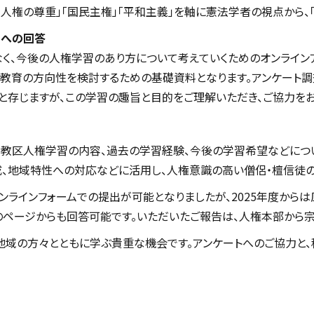
権の尊重」「国民主権」「平和主義」を軸に憲法学者の視点から、「
トへの回答
く、今後の人権学習のあり方について考えていくためのオンラインア
教育の方向性を検討するための基礎資料となります。アンケート調査
と存じますが、この学習の趣旨と目的をご理解いただき、ご協力をお
、教区人権学習の内容、過去の学習経験、今後の学習希望などにつ
成、地域特性への対応などに活用し、人権意識の高い僧侶・檀信徒
ンラインフォームでの提出が可能となりましたが、2025年度から
」のページからも回答可能です。いただいたご報告は、人権本部から
地域の方々とともに学ぶ貴重な機会です。アンケートへのご協力と