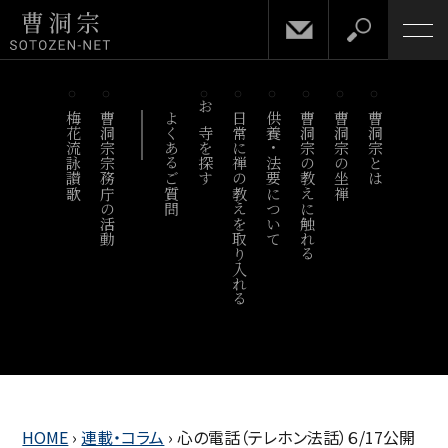
梅花流詠讃歌
曹洞宗宗務庁の活動
よくあるご質問
お寺を探す
日常に禅の教えを取り入れる
供養・法要について
曹洞宗の教えに触れる
曹洞宗の坐禅
曹洞宗とは
HOME
›
連載・コラム
›
心の電話（テレホン法話）６/17公開