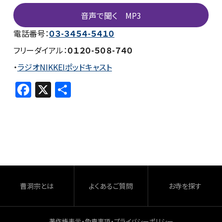
音声で聞く MP3
電話番号：
０３-３４５４-５４１０
フリーダイアル：
０１２０-５０８-７４０
・
ラジオNIKKEIポッドキャスト
F
X
共
a
有
c
e
b
o
o
曹洞宗とは
よくあるご質問
お寺を探す
k
著作権表示・免責事項・プライバシーポリシー