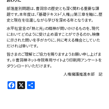
おわりに
部落差別問題は、曹洞宗の歴史とも深く関わる重要な課
題です。本年度は、『基礎テキスト「人権」』第三章を軸に、歴
史と現在を往還しながら学びを深める年となります。
水平社宣言の「熱と光」の精神が問いかけるものを、現代
においてどのように受け止め直すことができるのか。映像
に示された問いを手がかりに、共に考える機会としていた
だければ幸いです。
皆さまのご理解とご協力を賜りますようお願い申し上げま
す。※曹洞禅ネット寺院専用サイトより印刷用アンケートを
ダウンロードいただけます。
人権擁護推進本部 記
F
X
共
a
有
c
e