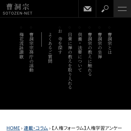
梅花流詠讃歌
曹洞宗宗務庁の活動
よくあるご質問
お寺を探す
日常に禅の教えを取り入れる
供養・法要について
曹洞宗の教えに触れる
曹洞宗の坐禅
曹洞宗とは
HOME
›
連載・コラム
›
【人権フォーラム】人権学習アンケー