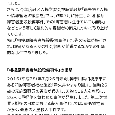
ました。
さらに、今年度教区人権学習会視聴覚教材『過去帳と人権
～情報管理の徹底を』では、昨年７月に発生した「相模原
障害者施設殺傷事件」での「障害者は生きていても無駄」
などという著しく差別的な容疑者の偏見について取り上げ
ています。
特に「相模原障害者施設殺傷事件」は、先の法律が施行さ
れ、障害がある人々の社会参画が前進するなかでの衝撃
的な事件でありました。
「相模原障害者施設殺傷事件」の衝撃
２０１６（平成２８）年７月２６日未明、神奈川県相模原市に
ある知的障害者福祉施設「津久井やまゆり園」に、当時２６
歳の元施設職員の男性が侵入し、刃物で１９人を刺殺し、
２６人に重軽傷を負わせた事件が発生しました。第二次世
界大戦後の日本における殺人事件としては、最も犠牲者
が多く、最悪の大量殺人事件です。