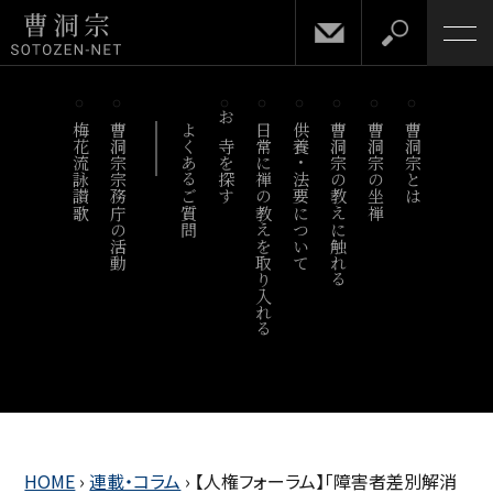
梅花流詠讃歌
曹洞宗宗務庁の活動
よくあるご質問
お寺を探す
日常に禅の教えを取り入れる
供養・法要について
曹洞宗の教えに触れる
曹洞宗の坐禅
曹洞宗とは
HOME
›
連載・コラム
›
【人権フォーラム】「障害者差別解消