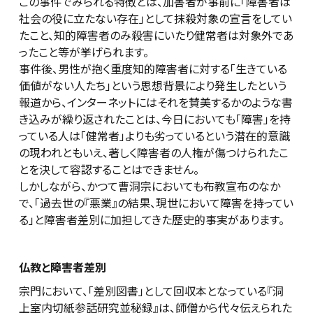
この事件でみられる特徴とは、加害者が事前に「障害者は
社会の役に立たない存在」として抹殺対象の宣言をしてい
たこと、知的障害者のみ殺害にいたり健常者は対象外であ
ったこと等が挙げられます。
事件後、男性が抱く重度知的障害者に対する「生きている
価値がない人たち」という思想背景により発生したという
報道から、インターネットにはそれを賛美するかのような書
き込みが繰り返されたことは、今日においても「障害」を持
っている人は「健常者」よりも劣っているという潜在的意識
の現われともいえ、著しく障害者の人権が傷つけられたこ
とを決して容認することはできません。
しかしながら、かつて曹洞宗においても布教宣布のなか
で、「過去世の『悪業』の結果、現世において障害を持ってい
る」と障害者差別に加担してきた歴史的事実があります。
仏教と障害者差別
宗門において、「差別図書」として回収本となっている『洞
上室内切紙参話研究並秘録』は、師僧から代々伝えられた