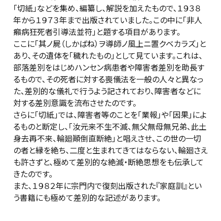
「切紙」などを集め、編纂し、解説を加えたもので、１９３８
年から１９７３年まで出版されていました。この中に「非人
癩病狂死者引導法並符」と題する項目があります。
ここに「其ノ屍（しかばね）ヲ導師ノ風上ニ置クベカラズ」と
あり、その遺体を「穢れたもの」として見ています。これは、
部落差別をはじめハンセン病患者や障害者差別を助長す
るもので、その死者に対する喪儀法を一般の人々と異なっ
た、差別的な儀礼で行うよう記されており、障害者などに
対する差別意識を流布させたのです。
さらに「切紙」では、障害者等のことを「業報」や「因果」によ
るものと断定し、「汝元来不生不滅、無父無母無兄弟、此土
身去再不来、輪廻顚倒直断絶」と唱えさせ、この世の一切
の者と縁を絶ち、二度と生まれてきてはならない、輪廻さえ
も許さずと、極めて差別的な絶滅・断絶思想をも伝承して
きたのです。
また、１９８２年に宗門内で復刻出版された『家庭訓』とい
う書籍にも極めて差別的な記述があります。