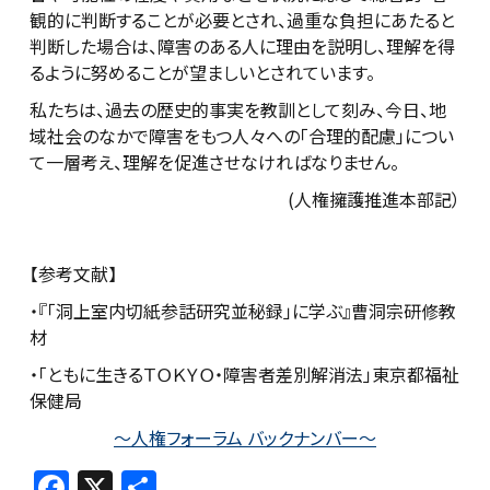
観的に判断することが必要とされ、過重な負担にあたると
判断した場合は、障害のある人に理由を説明し、理解を得
るように努めることが望ましいとされています。
私たちは、過去の歴史的事実を教訓として刻み、今日、地
域社会のなかで障害をもつ人々への「合理的配慮」につい
て一層考え、理解を促進させなければなりません。
(人権擁護推進本部記）
【参考文献】
・『「洞上室内切紙参話研究並秘録」に学ぶ』曹洞宗研修教
材
・「ともに生きるＴＯＫＹＯ・障害者差別解消法」東京都福祉
保健局
～人権フォーラム バックナンバー～
F
X
共