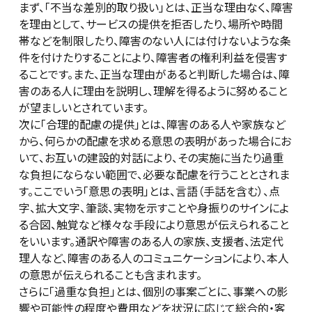
まず、「不当な差別的取り扱い」とは、正当な理由なく、障害
を理由として、サービスの提供を拒否したり、場所や時間
帯などを制限したり、障害のない人には付けないような条
件を付けたりすることにより、障害者の権利利益を侵害す
ることです。また、正当な理由があると判断した場合は、障
害のある人に理由を説明し、理解を得るように努めること
が望ましいとされています。
次に「合理的配慮の提供」とは、障害のある人や家族など
から、何らかの配慮を求める意思の表明があった場合にお
いて、お互いの建設的対話により、その実施に当たり過重
な負担にならない範囲で、必要な配慮を行うこととされま
す。ここでいう「意思の表明」とは、言語（手話を含む）、点
字、拡大文字、筆談、実物を示すことや身振りのサインによ
る合図、触覚など様々な手段により意思が伝えられること
をいいます。通訳や障害のある人の家族、支援者、法定代
理人など、障害のある人のコミュニケーションにより、本人
の意思が伝えられることも含まれます。
さらに「過重な負担」とは、個別の事案ごとに、事業への影
響や可能性の程度や費用などを状況に応じて総合的・客