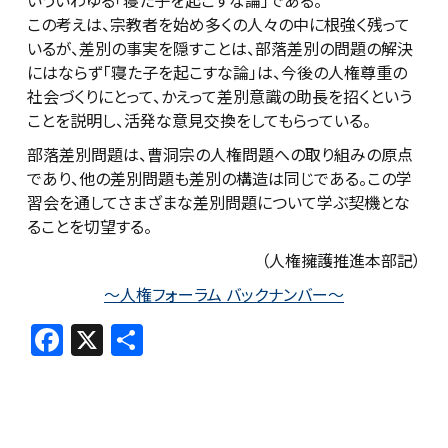
いういわゆる「寝た子を起こすな論」である。
この考えは、宗教者を始め多くの人々の中に根強く残って
いるが、差別の事実を隠すことは、部落差別の問題の解決
にはならず「寝た子を起こすな論」は、今後の人権尊重の
社会づくりにとって、かえって差別意識の助長を招くという
ことを説明し、活発な意見交換をしてもらっている。
部落差別問題は、曹洞宗の人権問題への取り組みの原点
であり、他の差別問題も差別の構造は同じである。この学
習会を通してさまざまな差別問題について学ぶ契機とな
ることを切望する。
（人権擁護推進本部記）
～人権フォーラム バックナンバー～
F
X
共
a
有
c
e