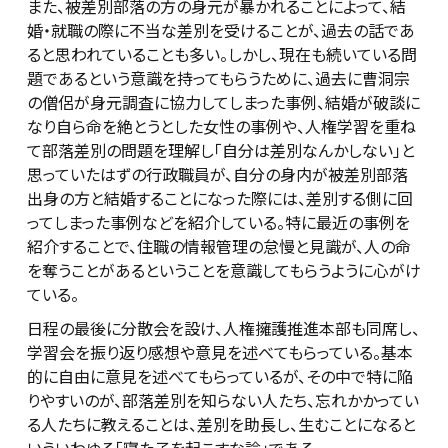
また、被差別部落の方の身元が暴かれることによって、結
婚・就職の際に不当な差別を受けることが、過去の話であ
ると思われていることも多い。しかし、現在も続いている問
題であるという意識を持ってもらうために、過去に曹洞宗
の僧侶が身元調査に協力してしまった事例、結婚が破談に
なり自ら命を絶とうとした女性の事例や、人権学習を重ね
て部落差別の問題を理解し「自分は差別なんかしない」と
思っていたはずの行政職員が、自分の身内が被差別部落
出身の方と結婚することになった際には、差別する側に回
ってしまった事例などを紹介している。特に最近の事例を
紹介することで、住職の情報管理の怠慢と見識が、人の命
を奪うことがあるということを意識してもらうように心がけ
ている。
日程の最後に分散会を設け、人権擁護推進本部も同席し、
学習会を振り返り感想や意見を述べてもらっている。基本
的に自由に意見を述べてもらっているが、その中で特に陥
りやすいのが、部落差別を知らない人たち、忘れかかってい
る人たちに教えることは、差別を助長し、生むことになると