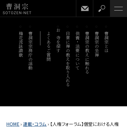
梅花流詠讃歌
曹洞宗宗務庁の活動
よくあるご質問
お寺を探す
日常に禅の教えを取り入れる
供養・法要について
曹洞宗の教えに触れる
曹洞宗の坐禅
曹洞宗とは
HOME
›
連載・コラム
›
【人権フォーラム】僧堂における人権