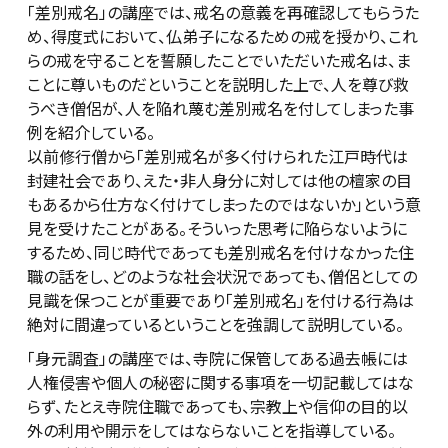
「差別戒名」の講座では、戒名の意義を再確認してもらうた
め、得度式において、仏弟子になるための戒を授かり、これ
らの戒を守ることを誓願したことでいただいた戒名は、ま
ことに尊いものだということを説明した上で、人を尊び救
うべき僧侶が、人を陥れ蔑む差別戒名を付してしまった事
例を紹介している。
以前修行僧から「差別戒名が多く付けられた江戸時代は
封建社会であり、えた・非人身分に対しては他の檀家の目
もあるから仕方なく付けてしまったのではないか」という意
見を受けたことがある。そういった思考に陥らないように
するため、同じ時代であっても差別戒名を付けなかった住
職の話をし、どのような社会状況であっても、僧侶としての
見識を保つことが重要であり「差別戒名」を付ける行為は
絶対に間違っているということを強調して説明している。
「身元調査」の講座では、寺院に保管してある過去帳には
人権侵害や個人の秘密に関する事項を一切記載してはな
らず、たとえ寺院住職であっても、宗教上や信仰の目的以
外の利用や開示をしてはならないことを指導している。