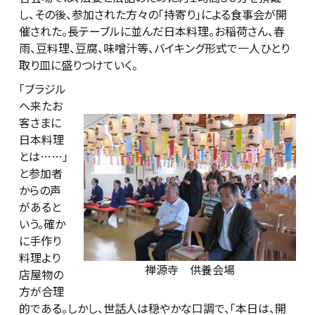
し、その後、参加された方々の「持寄り」による食事会が開
催された。長テーブルに並んだ日本料理。お稲荷さん、春
雨、豆料理、豆腐、味噌汁等、バイキング形式で一人ひとり
取り皿に盛りつけていく。
「ブラジル
へ来たお
客さまに
日本料理
とは……」
と参加者
からの声
があると
いう。確か
に手作り
料理より
禅源寺 供養会場
店屋物の
方が合理
的である。しかし、世話人は穏やかな口調で、「本日は、開