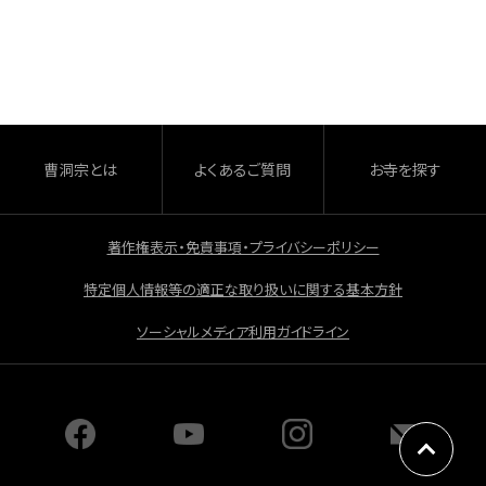
c
e
b
o
o
曹洞宗とは
よくあるご質問
お寺を探す
k
著作権表示・免責事項・プライバシーポリシー
特定個人情報等の適正な取り扱いに関する基本方針
ソーシャルメディア利用ガイドライン