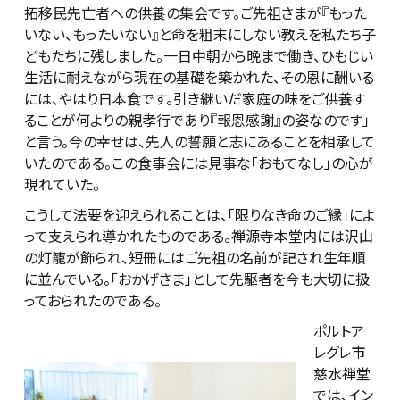
拓移民先亡者への供養の集会です。ご先祖さまが『もった
いない、もったいない』と命を粗末にしない教えを私たち子
どもたちに残しました。一日中朝から晩まで働き、ひもじい
生活に耐えながら現在の基礎を築かれた、その恩に酬いる
には、やはり日本食です。引き継いだ家庭の味をご供養す
ることが何よりの親孝行であり『報恩感謝』の姿なのです」
と言う。今の幸せは、先人の誓願と志にあることを相承して
いたのである。この食事会には見事な「おもてなし」の心が
現れていた。
こうして法要を迎えられることは、「限りなき命のご縁」によ
って支えられ導かれたものである。禅源寺本堂内には沢山
の灯籠が飾られ、短冊にはご先祖の名前が記され生年順
に並んでいる。「おかげさま」として先駆者を今も大切に扱
っておられたのである。
ポルトア
レグレ市
慈水禅堂
では、イン