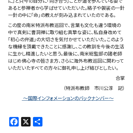
に」と只今の自分に「向き合う」ことが道を歩んでいる姿で
あると参禅者から学ばせていただいた。絡子や袈裟の一針
一針の中に「命」の教えが刻み込まれていたのである。
この度の南米特派布教巡回で、言葉も文化も違う環境の
中で真剣に曹洞禅に取り組む真摯な姿に、私自身改めて
「初心の弁道」の大切さを気付かせていただいた。このよう
な機縁を頂戴できたことに感謝し、この教訓を今後の生活
に生かし精進したいと思う。最後に、南米総監部の諸老師
はじめ佛心寺の皆さま方、さらに海外布教巡回に関わって
いただいたすべての方々に御礼申し上げ結びとしたい。
合掌
（特派布教師 市川公淳 記）
～国際インフォメーションのバックナンバー～
F
X
共
a
有