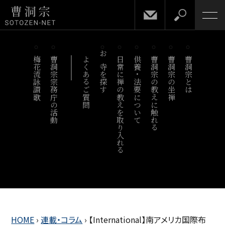
梅花流詠讃歌
曹洞宗宗務庁の活動
よくあるご質問
お寺を探す
日常に禅の教えを取り入れる
供養・法要について
曹洞宗の教えに触れる
曹洞宗の坐禅
曹洞宗とは
HOME
›
連載・コラム
›
【International】南アメリカ国際布