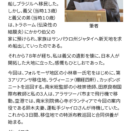
船しブラジルへ移民した。
しかし、義父（当時１３歳）
と義父の弟（当時１０歳）
は、トラホーム（伝染性の
筆者
結膜炎）にかかり伯父の
家に預けられ、家族はサンパウロ州ジャタイへ新天地を求
め船出していったのである。
それから７８年が経ち、私は義父の遺影を懐に、日本人が
開拓した大地に立った。感慨もひとしおであった。
今回は、フォルモーザ地区の小林章一氏宅をはじめに、第
３アリアンサ移住地、ラヴィーニァ（棚経四軒）、カッポンボ
ニートを巡回する。南米総監部の小枝崇徳師、田原良樹国
際布教師と私の３人は、アラサツーバ市まで飛行機で移
動。空港では、南米別院佛心寺ボランティアで今回の案内
役である鈴木夫妻、運転手ジャイロさんが待機していた。
これから３日間、移住地での特派布教巡回と合同供養が
始まる。