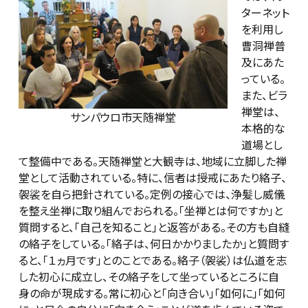
ターネット
を利用し
曹洞禅普
及にあた
っている。
また、ビラ
禅堂は、
サンパウロ市天随禅堂
本格的な
道場とし
て整備中である。天随禅堂と大観寺は、地域に立脚した禅
堂として活動されている。特に、信者は授戒にあたり絡子、
袈裟を自ら把針されている。定例の接心では、浄髪し威儀
を整え坐禅に取り組んでおられる。「坐禅とは何ですか」と
質問すると、「自己を知ること」と返答がある。その方も自縫
の絡子をしている。「絡子は、何日かかりましたか」と質問す
ると、「１ヵ月です」とのことである。絡子（袈裟）は仏道を志
した初心に成立し、その絡子をして坐っているところに自
身の命が現成する。常に初心と「向き合い」「如何に」「如何