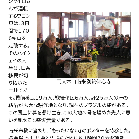
ジャイロさ
んが運転
するワゴン
車は、３日
間で１７０
０キロを
走破する。
そのハイウ
ェイの大
半は、日系
移民が切
両大本山南米別院佛心寺
り拓いた
土地であ
る。戦前移民１９万人、戦後移民６万人、計２５万人の汗の
結晶が広大な耕作地となり、現在のブラジルの姿がある。
この国土に夢を懸け生き、この大地へ骨を埋めた先人に思
いを馳せると感慨無量である。
南米布教に当たり、「もったいない」のポスターを持参した。
各会場では、法要と法話のために約１時間３０分を頂戴