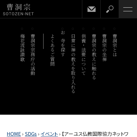
梅花流詠讃歌
曹洞宗宗務庁の活動
よくあるご質問
お寺を探す
日常に禅の教えを取り入れる
供養・法要について
曹洞宗の教えに触れる
曹洞宗の坐禅
曹洞宗とは
HOME
›
SDGs
›
イベント
›
【アーユス仏教国際協力ネットワ