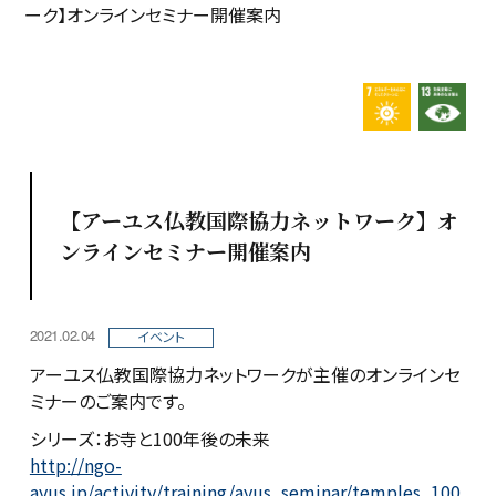
ーク】オンラインセミナー開催案内
7.エネル
1
【アーユス仏教国際協力ネットワーク】オ
ンラインセミナー開催案内
2021.02.04
イベント
アーユス仏教国際協力ネットワークが主催のオンラインセ
ミナーのご案内です。
シリーズ：お寺と100年後の未来
http://ngo-
ayus.jp/activity/training/ayus_seminar/temples_100