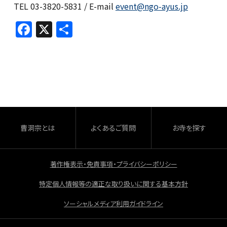
TEL 03-3820-5831 / E-mail
event@ngo-ayus.jp
F
X
共
a
有
c
e
b
o
o
曹洞宗とは
よくあるご質問
お寺を探す
k
著作権表示・免責事項・プライバシーポリシー
特定個人情報等の適正な取り扱いに関する基本方針
ソーシャルメディア利用ガイドライン