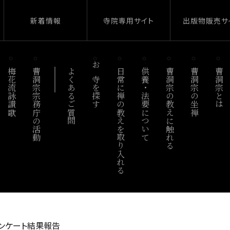
新着情報
寺院専用サイト
出版物販売サ
梅花流詠讃歌
曹洞宗宗務庁の活動
よくあるご質問
お寺を探す
日常に禅の教えを取り入れる
供養・法要について
曹洞宗の教えに触れる
曹洞宗の坐禅
曹洞宗とは
ンケート結果報告