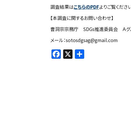
調査結果は
こちらのPDF
よりご覧くださ
【本調査に関するお問い合わせ】
曹洞宗宗務庁 SDGs推進委員会 Ａ
メール：sotosdgsag@gmail.com
F
X
共
a
有
c
e
b
o
o
k