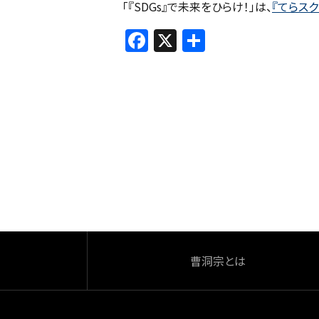
「『SDGs』で未来をひらけ！」は、
『てらスク
F
X
共
a
有
c
e
b
o
o
k
曹洞宗とは