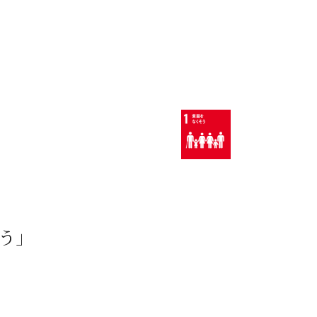
1.貧困をなくそう
そう」