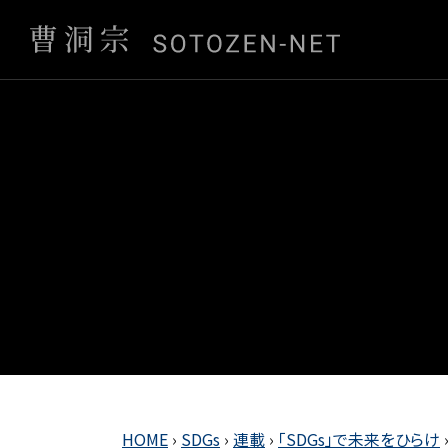
HOME
›
SDGs
›
連載
›
「SDGs」で未来をひらけ