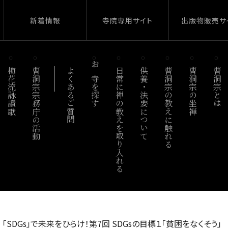
新着情報
寺院専用サイト
出版物販売サ
梅花流詠讃歌
曹洞宗宗務庁の活動
よくあるご質問
お寺を探す
日常に禅の教えを取り入れる
供養・法要について
曹洞宗の教えに触れる
曹洞宗の坐禅
曹洞宗とは
›
「SDGs」で未来をひらけ！第7回 SDGsの目標１「貧困をなくそう」