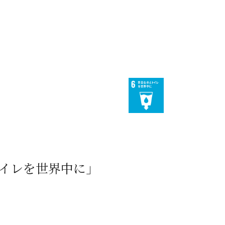
6.安全な水とト
トイレを世界中に」