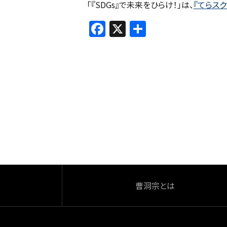
「『SDGs』で未来をひらけ！」は、
『てらスク
F
X
共
a
有
c
e
b
o
o
k
曹洞宗とは