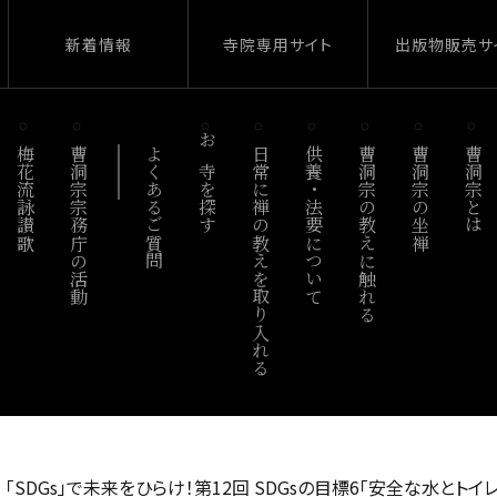
新着情報
寺院専用サイト
出版物販売サ
梅花流詠讃歌
曹洞宗宗務庁の活動
よくあるご質問
お寺を探す
日常に禅の教えを取り入れる
供養・法要について
曹洞宗の教えに触れる
曹洞宗の坐禅
曹洞宗とは
›
「SDGs」で未来をひらけ！第12回 SDGsの目標6「安全な水とトイ