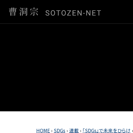
HOME
›
SDGs
›
連載
›
「SDGs」で未来をひらけ