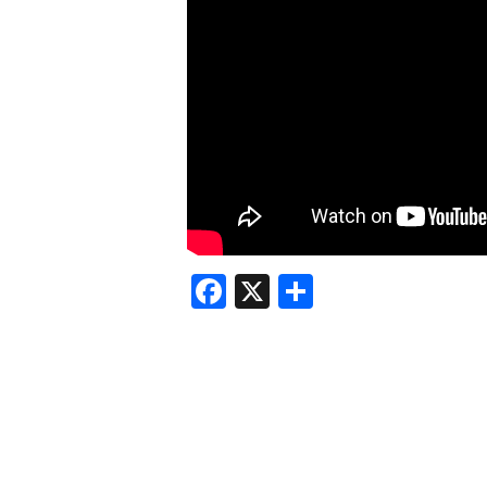
F
X
共
a
有
c
e
b
o