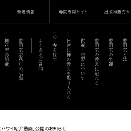
新着情報
寺院専用サイト
出版物販売サ
梅花流詠讃歌
曹洞宗宗務庁の活動
よくあるご質問
お寺を探す
日常に禅の教えを取り入れる
供養・法要について
曹洞宗の教えに触れる
曹洞宗の坐禅
曹洞宗とは
ハワイ紹介動画」公開のお知らせ