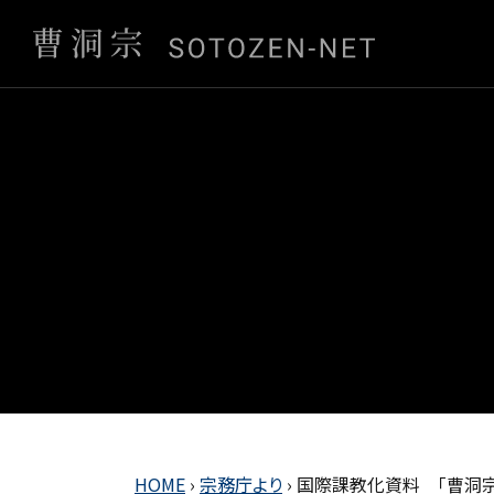
HOME
›
宗務庁より
›
国際課教化資料 「曹洞宗