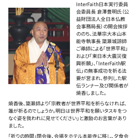
InterFaith日本実行委員
会委員長 倉澤豊明氏（公
益財団法人全日本仏教
会事務局長）の開会挨拶
ののち、法華宗大本山本
能寺執事長 簗瀬城諒師
ご導師による「世界平和」
および「東日本大震災復
興祈願」、「InterFaith駅
伝」の無事成功を祈る法
要が営まれ、参列した駅
伝ランナー及び関係者が
焼香しました。
焼香後、簗瀬師より「宗教者が世界平和を祈らなければ、
誰が祈るのでしょうか。明日は世界平和を願いタスキをつ
なぐ姿を我われに見せてください」と激励のお言葉があり
ました。
「祈りの時間」閉会後、会場をホテル本能寺に移し、夕食会