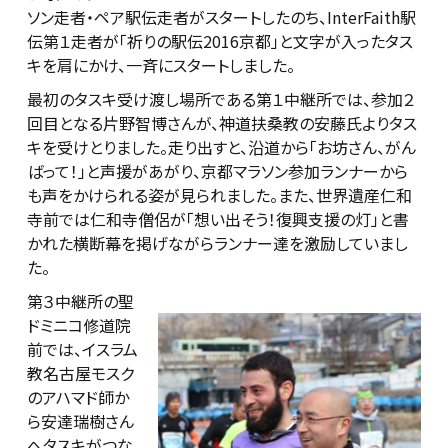
ソン走者・ペア駅伝走者がスタートしたのち、InterFaith駅
伝第１走者が「祈りの駅伝2016京都」と文字が入ったタス
キを肩にかけ、一斉にスタートしました。
最初のタスキ受け渡し場所である第１中継所では、参加２
回目となる片野智博さんが、神道扶桑教の安藤氏よりタス
キを受けとりました。走り出すと、沿道から「お坊さん、がん
ばって！」と声援があがり、京都マラソン参加ランナーから
も声をかけられる姿が見られました。また、世界遺産仁和
寺前では仁和寺僧侶が「想い出そう！復興支援の灯」と書
かれた横断幕を掲げながらランナー達を激励していまし
た。
第３中継所の聖
ドミニコ修道院
前では、イスラム
教名古屋モスク
のアハマド師か
ら安達瑞樹さん
へタスキがつな