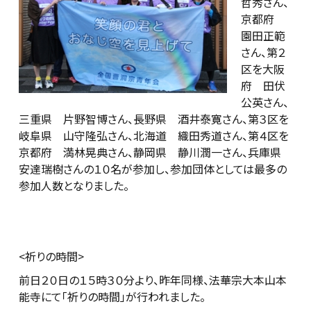
哲秀さん、
京都府
園田正範
さん、第２
区を大阪
府 田伏
公英さん、
三重県 片野智博さん、長野県 酒井泰寛さん、第３区を
岐阜県 山守隆弘さん、北海道 織田秀道さん、第４区を
京都府 満林晃典さん、静岡県 静川潤一さん、兵庫県
安達瑞樹さんの１０名が参加し、参加団体としては最多の
参加人数となりました。
<祈りの時間>
前日２０日の１５時３０分より、昨年同様、法華宗大本山本
能寺にて「祈りの時間」が行われました。