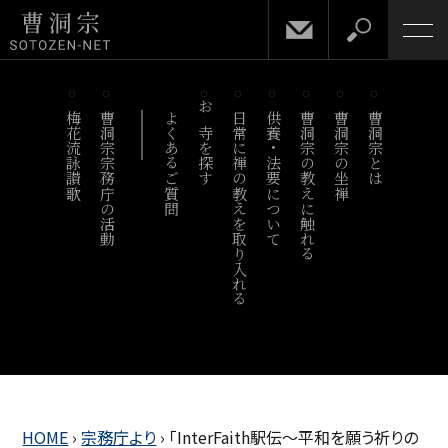
梅花流詠讃歌
曹洞宗宗務庁の活動
よくあるご質問
お寺を探す
日常に禅の教えを取り入れる
供養・法要について
曹洞宗の教えに触れる
曹洞宗の坐禅
曹洞宗とは
HOME
›
宗務庁より
›
「InterFaith駅伝～平和を願う祈りの