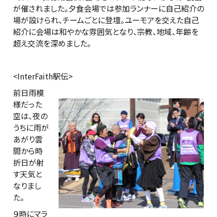
が催されました。夕食会場では参加ランナーに自己紹介の
場が設けられ、チームごとに登壇。ユーモアを交えた自己
紹介に会場は和やかな雰囲気となり、宗教、地域、年齢を
超え交流を深めました。
<InterFaith駅伝>
前日雨模
様だった
空は、夜の
うちに雨が
あがり雲
間から時
折日が射
す天気と
なりまし
た。
９時にマラ