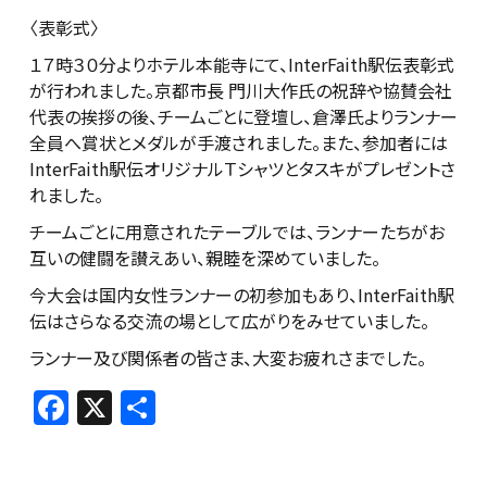
〈表彰式〉
１７時３０分よりホテル本能寺にて、InterFaith駅伝表彰式
が行われました。京都市長 門川大作氏の祝辞や協賛会社
代表の挨拶の後、チームごとに登壇し、倉澤氏よりランナー
全員へ賞状とメダルが手渡されました。また、参加者には
InterFaith駅伝オリジナルＴシャツとタスキがプレゼントさ
れました。
チームごとに用意されたテーブルでは、ランナーたちがお
互いの健闘を讃えあい、親睦を深めていました。
今大会は国内女性ランナーの初参加もあり、InterFaith駅
伝はさらなる交流の場として広がりをみせていました。
ランナー及び関係者の皆さま、大変お疲れさまでした。
F
X
共
a
有
c