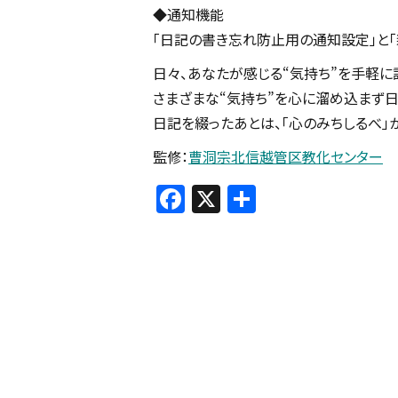
◆通知機能
「日記の書き忘れ防止用の通知設定」と
日々、あなたが感じる“気持ち”を手軽に
さまざまな“気持ち”を心に溜め込まず日
日記を綴ったあとは、「心のみちしるべ」
監修：
曹洞宗北信越管区教化センター
F
X
共
a
有
c
e
b
o
o
k