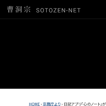
HOME
›
宗務庁より
›
日記アプリ「心のノート」