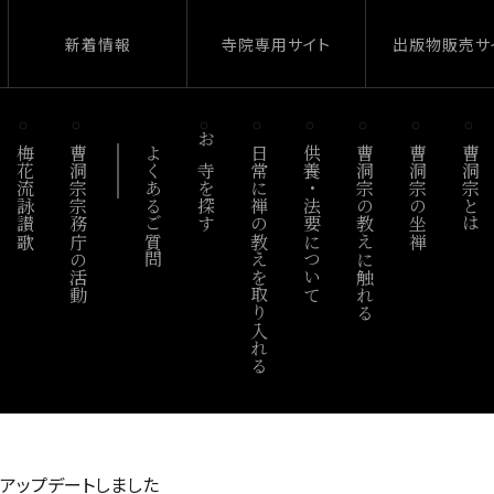
新着情報
寺院専用サイト
出版物販売サ
梅花流詠讃歌
曹洞宗宗務庁の活動
よくあるご質問
お寺を探す
日常に禅の教えを取り入れる
供養・法要について
曹洞宗の教えに触れる
曹洞宗の坐禅
曹洞宗とは
がアップデートしました