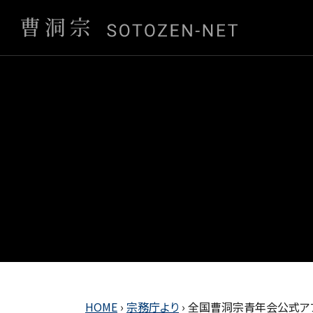
HOME
›
宗務庁より
›
全国曹洞宗青年会公式アプ