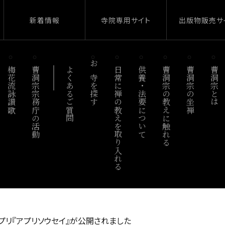
新着情報
寺院専用サイト
出版物販売サ
梅花流詠讃歌
曹洞宗宗務庁の活動
よくあるご質問
お寺を探す
日常に禅の教えを取り入れる
供養・法要について
曹洞宗の教えに触れる
曹洞宗の坐禅
曹洞宗とは
リ『アプリソウセイ』が公開されました